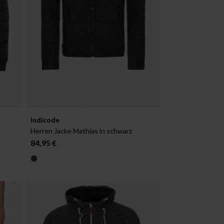
Verfügbar in:
Indicode
S
M
Herren Jacke Mathias in schwarz
84,95 €