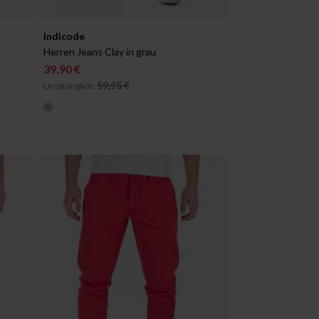
Verfügbar in:
Indicode
W28/L32
W29/L32
Herren Jeans Clay in grau
39,90 €
59,95 €
Ursprünglich: