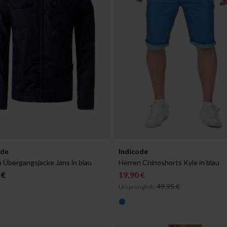
ar in:
Verfügbar in:
ode
Indicode
XL
 Übergangsjacke Jans in blau
Herren Chinoshorts Kyle in blau
 €
19,90 €
49,95 €
Ursprünglich: