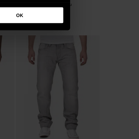
S
Herren Jacket Baker in blau
59,95 €
OK