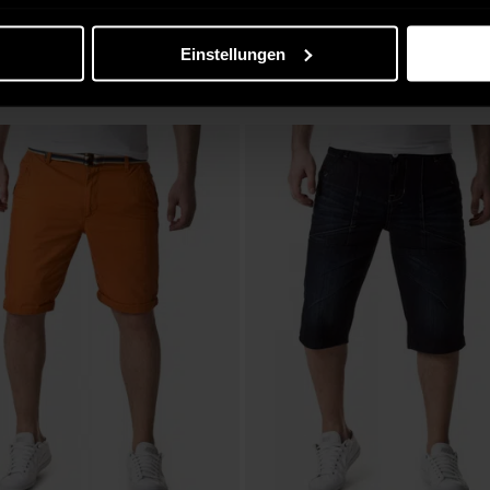
S
 Hoodie Petrol String in rot
Herren Jacke Claus in dunkelgrau
 €
49,90 €
Einstellungen