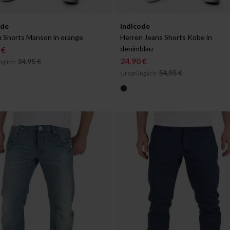
ar in:
Verfügbar in:
ode
Indicode
XL
 Shorts Manson in orange
Herren Jeans Shorts Kobe in 
denimblau
 €
24,90 €
34,95 €
glich:
54,95 €
Ursprünglich: