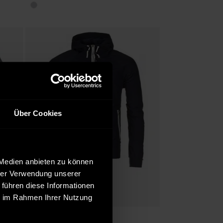
Über Cookies
 Medien anbieten zu können
hrer Verwendung unserer
 führen diese Informationen
ie im Rahmen Ihrer Nutzung
Verfügbar in:
Indicode