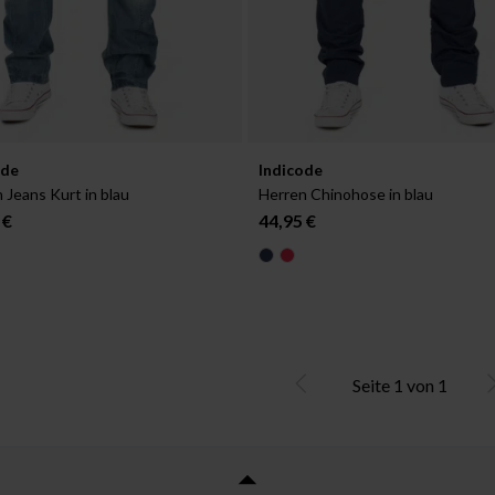
ar in:
Verfügbar in:
ode
Indicode
2
W28/L32
 Jeans Kurt in blau
Herren Chinohose in blau
 €
44,95 €
Seite
1
von
1