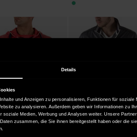
Details
Cookies
nhalte und Anzeigen zu personalisieren, Funktionen für soziale
Website zu analysieren. Außerdem geben wir Informationen zu I
r soziale Medien, Werbung und Analysen weiter. Unsere Partner
 Daten zusammen, die Sie ihnen bereitgestellt haben oder die s
n.
ar in:
Verfügbar in:
ode
Indicode