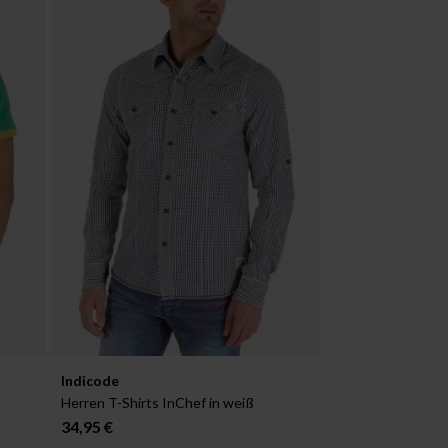
Verfügbar in:
Indicode
S
Herren T-Shirts InChef in weiß
34,95 €