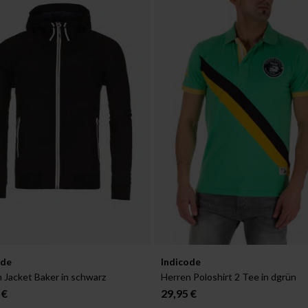
ar in:
Verfügbar in:
ode
Indicode
S
 Jacket Baker in schwarz
Herren Poloshirt 2 Tee in dgrün
 €
29,95 €