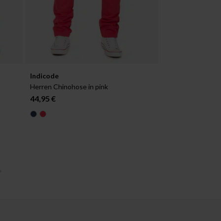
Verfügbar in:
Indicode
W28/L32
Herren Chinohose in pink
44,95 €