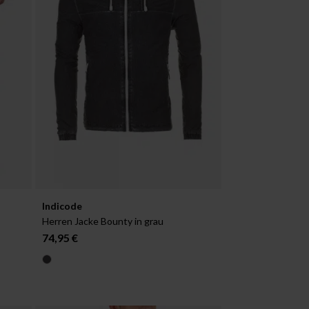
Verfügbar in:
Indicode
S
Herren Jacke Bounty in grau
74,95 €