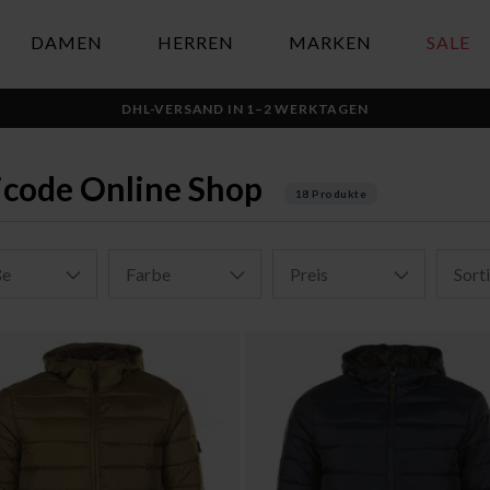
DAMEN
HERREN
MARKEN
SALE
DHL-VERSAND IN 1–2 WERKTAGEN
icode Online Shop
18
Produkte
ße
Farbe
Preis
Sort