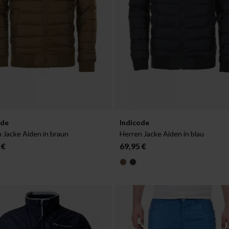
ar in:
Verfügbar in:
ode
Indicode
L
XL
XXL
S
M
L
XXL
 Jacke Aiden in braun
Herren Jacke Aiden in blau
 €
69,95 €