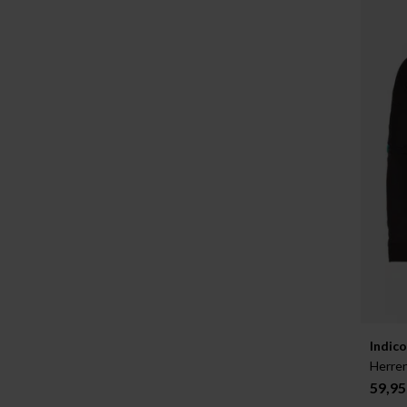
Verfügb
Indic
S
Herren
59,95