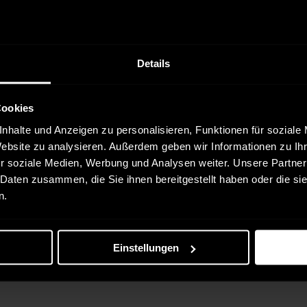
Details
r Kauf
Cookies
öße:
XL
Versanddienstleister:
DHL
nhalte und Anzeigen zu personalisieren, Funktionen für soziale
Website zu analysieren. Außerdem geben wir Informationen zu I
r soziale Medien, Werbung und Analysen weiter. Unsere Partner
 Daten zusammen, die Sie ihnen bereitgestellt haben oder die s
r Kauf
n.
Größe:
L
Versanddienstleister:
DHL
Einstellungen