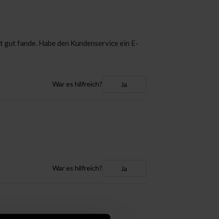
cht gut fande. Habe den Kundenservice ein E-
War es hilfreich?
Ja
War es hilfreich?
Ja