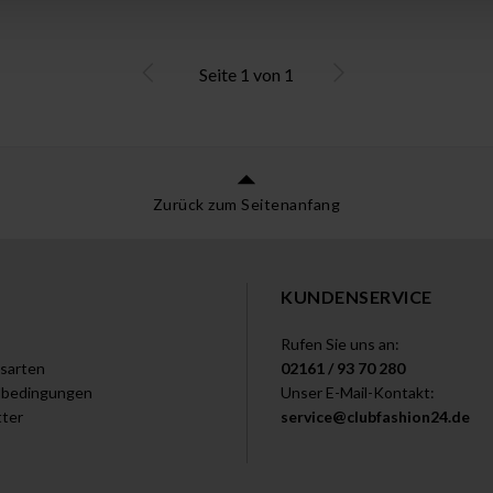
Seite
1
von
1
Zurück zum Seitenanfang
KUNDENSERVICE
Rufen Sie uns an:
sarten
02161 / 93 70 280
dbedingungen
Unser E-Mail-Kontakt:
ter
service@clubfashion24.de