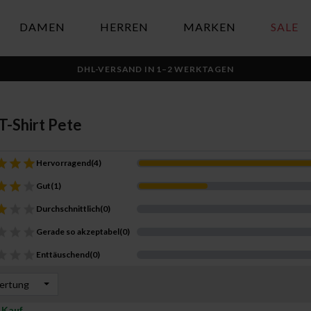
DAMEN
HERREN
MARKEN
SALE
DHL-VERSAND IN 1–2 WERKTAGEN
-Shirt Pete
Hervorragend
(
4
)
Gut
(
1
)
Durchschnittlich
(
0
)
Gerade so akzeptabel
(
0
)
Enttäuschend
(
0
)
wertung
r Kauf