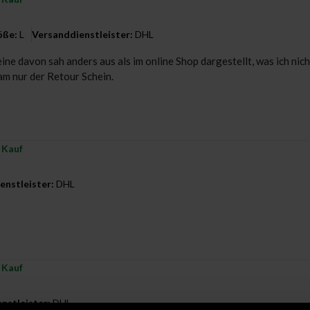
öße:
L
Versanddienstleister:
DHL
eine davon sah anders aus als im online Shop dargestellt, was ich ni
am nur der Retour Schein.
r Kauf
enstleister:
DHL
r Kauf
nstleister:
DHL