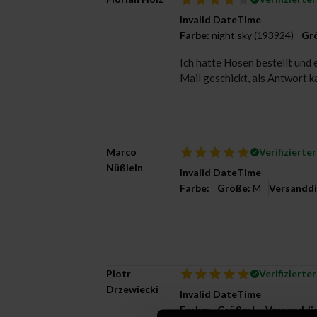
Invalid DateTime
Farbe:
night sky (193924)
Gr
Ich hatte Hosen bestellt und 
Mail geschickt, als Antwort k
Marco
Verifizierte
Nüßlein
Invalid DateTime
Farbe:
Größe:
M
Versanddi
Piotr
Verifizierte
Drzewiecki
Invalid DateTime
Farbe:
Größe:
L
Versanddie