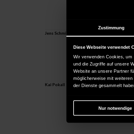
Zustimmung
Jens Schmidt
Verifizierte
Invalid DateTime
Diese Webseite verwendet 
Farbe:
grape leaf (190511)
Gr
Wir verwenden Cookies, um I
und die Zugriffe auf unsere 
Website an unsere Partner fü
möglicherweise mit weiteren
Kai Pokall
Verifizierte
der Dienste gesammelt habe
Invalid DateTime
Farbe:
cloud dancer (114201)
Nur notwendige