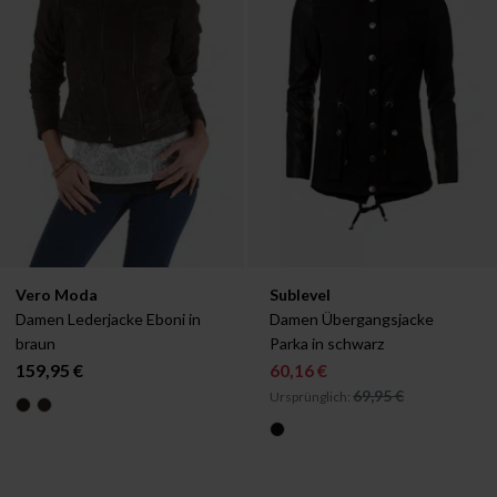
Verfügbar in:
Verfügbar in:
Vero Moda
Sublevel
S
XL
L
XL
Damen Lederjacke Eboni in 
Damen Übergangsjacke 
braun
Parka in schwarz
159,95 €
60,16 €
69,95 €
Ursprünglich: