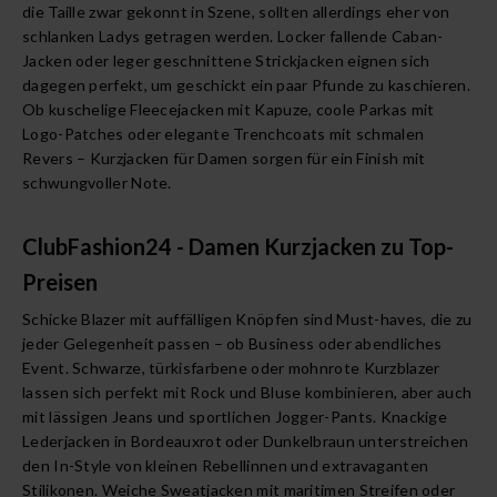
die Taille zwar gekonnt in Szene, sollten allerdings eher von
schlanken Ladys getragen werden. Locker fallende Caban-
Jacken oder leger geschnittene Strickjacken eignen sich
dagegen perfekt, um geschickt ein paar Pfunde zu kaschieren.
Ob kuschelige Fleecejacken mit Kapuze, coole Parkas mit
Logo-Patches oder elegante Trenchcoats mit schmalen
Revers – Kurzjacken für Damen sorgen für ein Finish mit
schwungvoller Note.
ClubFashion24 - Damen Kurzjacken zu Top-
Preisen
Schicke Blazer mit auffälligen Knöpfen sind Must-haves, die zu
jeder Gelegenheit passen – ob Business oder abendliches
Event. Schwarze, türkisfarbene oder mohnrote Kurzblazer
lassen sich perfekt mit Rock und Bluse kombinieren, aber auch
mit lässigen Jeans und sportlichen Jogger-Pants. Knackige
Lederjacken in Bordeauxrot oder Dunkelbraun unterstreichen
den In-Style von kleinen Rebellinnen und extravaganten
Stilikonen. Weiche Sweatjacken mit maritimen Streifen oder