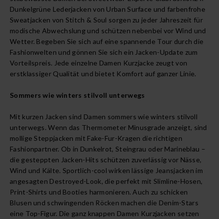
Dunkelgrüne Lederjacken von Urban Surface und farbenfrohe
Sweatjacken von Stitch & Soul sorgen zu jeder Jahreszeit für
modische Abwechslung und schützen nebenbei vor Wind und
Wetter. Begeben Sie sich auf eine spannende Tour durch die
Fashionwelten und gönnen Sie sich ein Jacken-Update zum
Vorteilspreis. Jede einzelne Damen Kurzjacke zeugt von
erstklassiger Qualität und bietet Komfort auf ganzer Linie.
Sommers wie winters stilvoll unterwegs
Mit kurzen Jacken sind Damen sommers wie winters stilvoll
unterwegs. Wenn das Thermometer Minusgrade anzeigt, sind
mollige Steppjacken mit Fake-Fur-Kragen die richtigen
Fashionpartner. Ob in Dunkelrot, Steingrau oder Marineblau –
die gesteppten Jacken-Hits schützen zuverlässig vor Nässe,
Wind und Kälte. Sportlich-cool wirken lässige Jeansjacken im
angesagten Destroyed-Look, die perfekt mit Slimline-Hosen,
Print-Shirts und Booties harmonieren. Auch zu schicken
Blusen
und schwingenden Röcken machen die Denim-Stars
eine Top-Figur. Die ganz knappen Damen Kurzjacken setzen