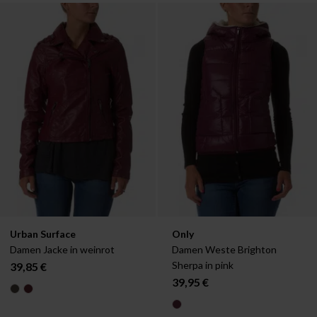
Verfügbar in:
Verfügbar in:
Urban Surface
Only
M
L
Damen Jacke in weinrot
Damen Weste Brighton 
Sherpa in pink
39,85 €
39,95 €