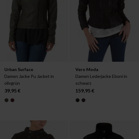
Verfügbar in:
Verfügbar in:
Urban Surface
Vero Moda
S
M
L
XL
S
M
L
Damen Jacke Pu Jacket in 
Damen Lederjacke Eboni in 
olivgrün
schwarz
39,95 €
159,95 €