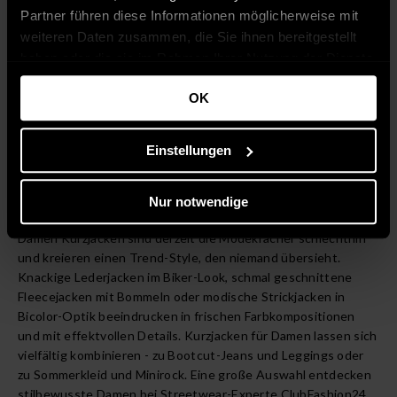
Partner führen diese Informationen möglicherweise mit
weiteren Daten zusammen, die Sie ihnen bereitgestellt
haben oder die sie im Rahmen Ihrer Nutzung der Dienste
gesammelt haben.
OK
Seite
1
von
1
Einstellungen
Damen Kurzjacken – Fashion-Items für
Nur notwendige
individuelle Outfits
Damen Kurzjacken sind derzeit die Modekracher schlechthin
und kreieren einen Trend-Style, den niemand übersieht.
Knackige Lederjacken im Biker-Look, schmal geschnittene
Fleecejacken mit Bommeln oder modische Strickjacken in
Bicolor-Optik beeindrucken in frischen Farbkompositionen
und mit effektvollen Details. Kurzjacken für Damen lassen sich
vielfältig kombinieren - zu Bootcut-Jeans und Leggings oder
zu Sommerkleid und Minirock. Eine große Auswahl entdecken
stilbewusste Damen bei Streetwear-Experte ClubFashion24.