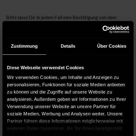
Bitte lasse Dir in jedem Fall eine Bestätigung von dem
Versanddienstleister geben, dass Dein Paket beim
Transport beschädigt wurde. Ohne diese Bestätigung
können wir leider keine Schadensersatzforderungen
Zustimmung
Details
Über Cookies
gegenüber dem Versanddienstleister geltend machen und
somit auch keine Reklamation vornehmen.
Diese Webseite verwendet Cookies
Wir verwenden Cookies, um Inhalte und Anzeigen zu
personalisieren, Funktionen für soziale Medien anbieten
Versand und Lieferung
zu können und die Zugriffe auf unsere Website zu
analysieren. Außerdem geben wir Informationen zu Ihrer
Rücksendung & Rückerstattung
Verwendung unserer Website an unsere Partner für
soziale Medien, Werbung und Analysen weiter. Unsere
Zahlung
Partner führen diese Informationen möglicherweise mit
weiteren Daten zusammen, die Sie ihnen bereitgestellt
Bestellung
haben oder die sie im Rahmen Ihrer Nutzung der Dienste