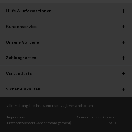
Hilfe & Informationen
Kundenservice
Unsere Vorteile
Zahlungsarten
Versandarten
Sicher einkaufen
Alle Preisangaben inkl. Steuer und zzgl. Versandkosten
Impressum
Datenschutz und Cookies
Präferenzcenter (Consentmanagement)
AGB