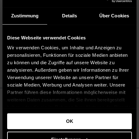
Freizeitaktivitäten. Sie passt perfekt zu verschiedenen
Outfits und verleiht jedem Look einen Hauch von Eleganz.
Zustimmung
Details
Über Cookies
Pflegehinweise
Diese Webseite verwendet Cookies
Wir verwenden Cookies, um Inhalte und Anzeigen zu
Nicht bügeln
Chemische Reinigung
personalisieren, Funktionen für soziale Medien anbieten
Bleichen nicht erlaubt
zu können und die Zugriffe auf unsere Website zu
Nicht chemisch reinigen
analysieren. Außerdem geben wir Informationen zu Ihrer
Verwendung unserer Website an unsere Partner für
soziale Medien, Werbung und Analysen weiter. Unsere
Partner führen diese Informationen möglicherweise mit
weiteren Daten zusammen, die Sie ihnen bereitgestellt
haben oder die sie im Rahmen Ihrer Nutzung der Dienste
gesammelt haben.
OK