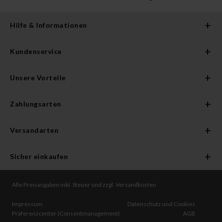
Hilfe & Informationen
Kundenservice
Unsere Vorteile
Zahlungsarten
Versandarten
Sicher einkaufen
Alle Preisangaben inkl. Steuer und zzgl. Versandkosten
Impressum
Datenschutz und Cookies
Präferenzcenter (Consentmanagement)
AGB