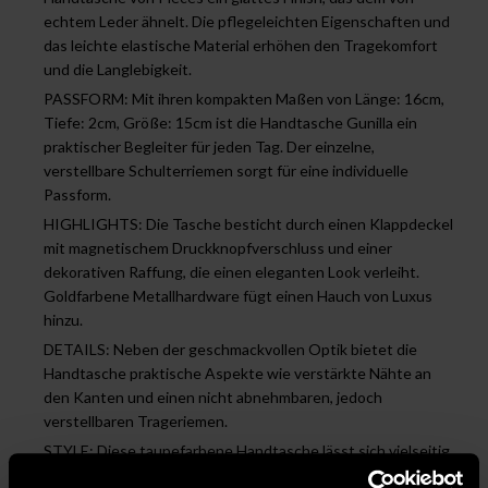
echtem Leder ähnelt. Die pflegeleichten Eigenschaften und
das leichte elastische Material erhöhen den Tragekomfort
und die Langlebigkeit.
PASSFORM: Mit ihren kompakten Maßen von Länge: 16cm,
Tiefe: 2cm, Größe: 15cm ist die Handtasche Gunilla ein
praktischer Begleiter für jeden Tag. Der einzelne,
verstellbare Schulterriemen sorgt für eine individuelle
Passform.
HIGHLIGHTS: Die Tasche besticht durch einen Klappdeckel
mit magnetischem Druckknopfverschluss und einer
dekorativen Raffung, die einen eleganten Look verleiht.
Goldfarbene Metallhardware fügt einen Hauch von Luxus
hinzu.
DETAILS: Neben der geschmackvollen Optik bietet die
Handtasche praktische Aspekte wie verstärkte Nähte an
den Kanten und einen nicht abnehmbaren, jedoch
verstellbaren Trageriemen.
STYLE: Diese taupefarbene Handtasche lässt sich vielseitig
kombinieren, von Business-Anlässen bis hin zu