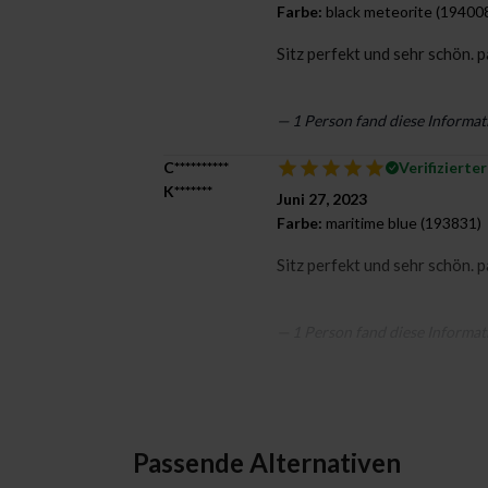
Farbe:
black meteorite (19400
Sitz perfekt und sehr schön. p
— 1 Person fand diese Informat
C**********
Verifizierte
K*******
Juni 27, 2023
Farbe:
maritime blue (193831)
Sitz perfekt und sehr schön. p
— 1 Person fand diese Informat
Passende Alternativen