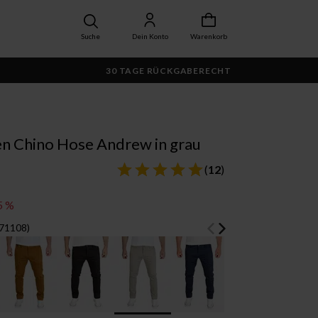
Suche
Dein Konto
Warenkorb
30 TAGE RÜCKGABERECHT
 Chino Hose Andrew in grau
(
12
)
5 %
171108)