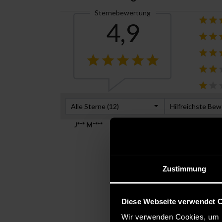
Sternebewertung
4,9
Alle Sterne (
12
)
Hilfreichste Be
J*** M****
Verifizierte
Mai 12, 2023
Farbe:
winter twig (171108)
Zustimmung
Ich habe die Hose auf einer H
eleganten Anlass geeignet.
Diese Webseite verwendet 
— 1 Person fand diese Informat
Wir verwenden Cookies, um I