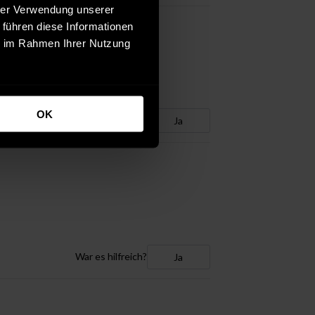
hrer Verwendung unserer
 führen diese Informationen
ie im Rahmen Ihrer Nutzung
OK
War es hilfreich?
Ja
War es hilfreich?
Ja