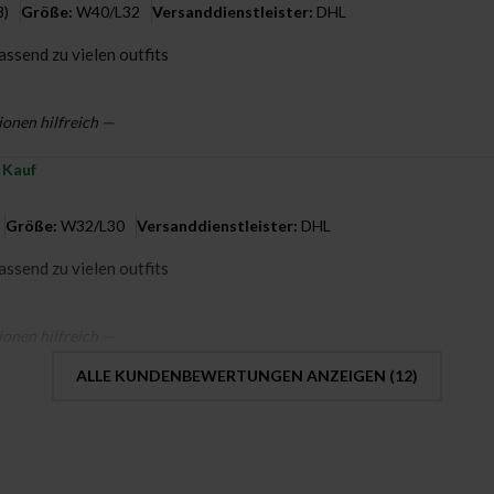
8)
Größe:
W40/L32
Versanddienstleister:
DHL
assend zu vielen outfits
ionen hilfreich —
r Kauf
Größe:
W32/L30
Versanddienstleister:
DHL
assend zu vielen outfits
ionen hilfreich —
ALLE KUNDENBEWERTUNGEN ANZEIGEN (
12
)