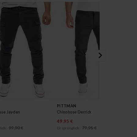
PITTMAN
WO
ose Jayden
Chinohose Derrick
Chi
49,95 €
49
99,90 €
79,95 €
ich:
Ursprünglich:
Urs