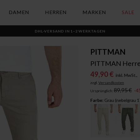
DAMEN
HERREN
MARKEN
SALE
DHL-VERSAND IN 1–2 WERKTAGEN
PITTMAN
PITTMAN Herren
49,90 €
inkl. MwSt.,
zzgl.
Versandkosten
89,95 €
-4
Ursprünglich:
Farbe:
Grau (nebelgrau 