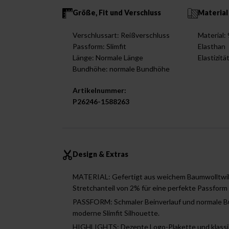
Größe, Fit und Verschluss
Material
Verschlussart: Reißverschluss
Material
Passform: Slimfit
Elasthan
Länge: Normale Länge
Elastizitä
Bundhöhe: normale Bundhöhe
Artikelnummer:
P26246-1588263
Design & Extras
MATERIAL: Gefertigt aus weichem Baumwolltwill
Stretchanteil von 2% für eine perfekte Passfor
PASSFORM: Schmaler Beinverlauf und normale B
moderne Slimfit Silhouette.
HIGHLIGHTS: Dezente Logo-Plakette und klassis