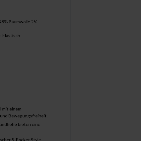
: 98% Baumwolle 2%
t: Elastisch
 mit einem
m und Bewegungsfreiheit.
undhöhe bieten eine
cher 5-Pocket Style.