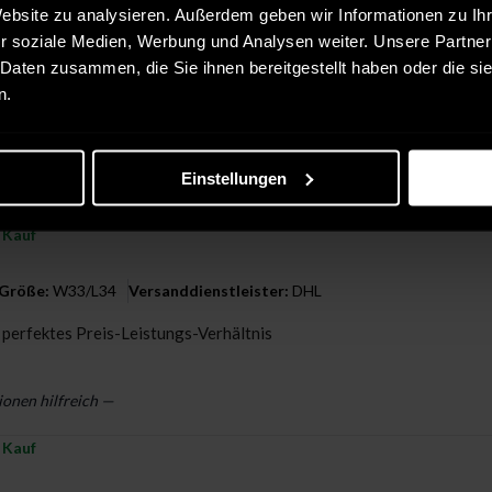
Website zu analysieren. Außerdem geben wir Informationen zu I
r Kauf
r soziale Medien, Werbung und Analysen weiter. Unsere Partner
 Daten zusammen, die Sie ihnen bereitgestellt haben oder die s
8)
Größe:
W32/L32
Versanddienstleister:
DHL
n.
sitz und mit dem Strech ist sie sehr bequem.
Einstellungen
ionen hilfreich —
r Kauf
Größe:
W33/L34
Versanddienstleister:
DHL
, perfektes Preis-Leistungs-Verhältnis
ionen hilfreich —
r Kauf