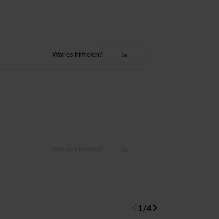
War es hilfreich?
Ja
War es hilfreich?
Ja
1
/
4