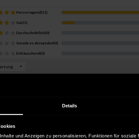
Hervorragend
(
11
)
Gut
(
1
)
Durchschnittlich
(
0
)
Gerade so akzeptabel
(
0
)
Enttäuschend
(
0
)
wertung
r Kauf
Größe:
W32/L32
Versanddienstleister:
DHL
Details
ochzeitsfeier getragen, sie ist sehr bequem und mit einem passenden
Cookies
ionen hilfreich —
nhalte und Anzeigen zu personalisieren, Funktionen für soziale