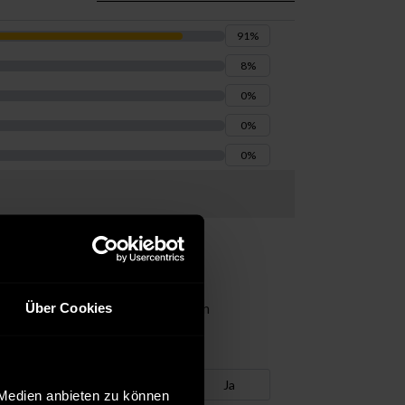
91
%
8
%
0
%
0
%
0
%
Über Cookies
 Jackett und Schuhen auch für einen
War es hilfreich?
Ja
 Medien anbieten zu können