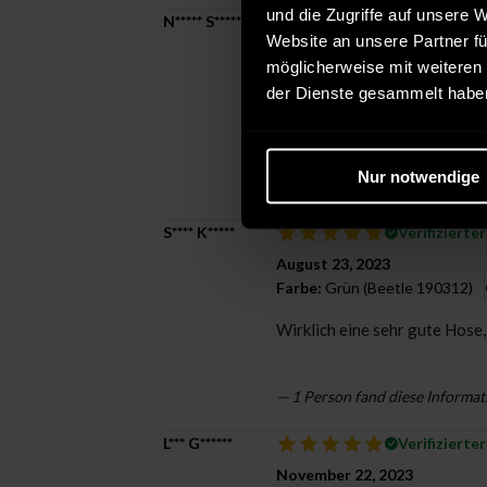
und die Zugriffe auf unsere 
N***** S*****
Verifizierte
Website an unsere Partner fü
November 03, 2023
möglicherweise mit weiteren
Farbe:
black meteorite (19400
der Dienste gesammelt habe
Die Hose ist gut geschnitten, 
Nur notwendige
— 1 Person fand diese Informat
S**** K*****
Verifizierte
August 23, 2023
Farbe:
Grün (Beetle 190312)
Wirklich eine sehr gute Hose
— 1 Person fand diese Informat
L*** G******
Verifizierte
November 22, 2023