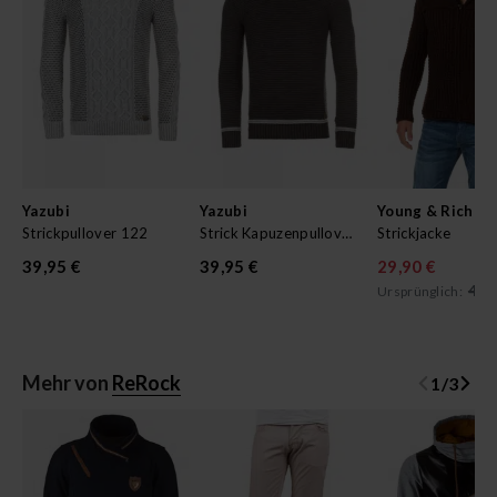
Yazubi
Yazubi
Young & Rich
Strickpullover 122
Strick Kapuzenpullover M129
Strickjacke
39,95 €
39,95 €
29,90 €
49,
Ursprünglich:
Mehr von
ReRock
1
/
3