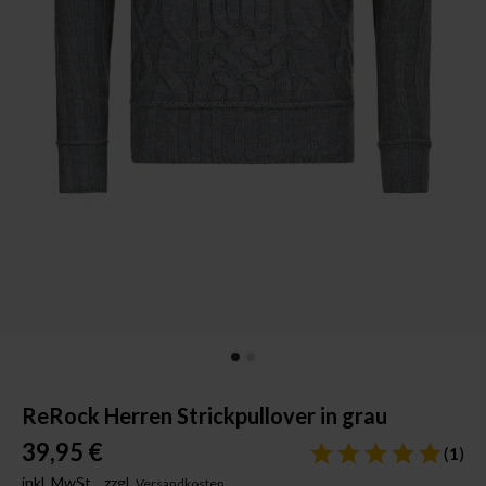
ReRock Herren Strickpullover in grau
39,95 €
(
1
)
inkl. MwSt.,
zzgl.
Versandkosten