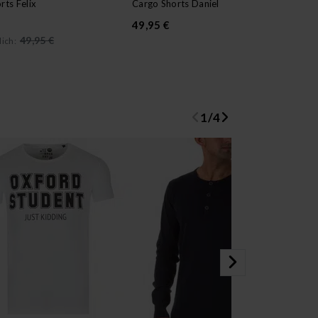
rts Felix
Cargo Shorts Daniel
Chi
49,95 €
29
49,95 €
ich:
Urs
1
/
4