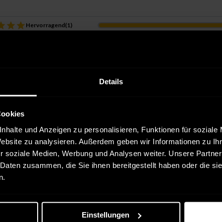
Hervorragend
(
1
)
Gut
(
0
)
Durchschnittlich
(
0
)
Gerade so akzeptabel
(
0
)
Details
Enttäuschend
(
0
)
wertung
Cookies
nhalte und Anzeigen zu personalisieren, Funktionen für soziale
r Kauf
Website zu analysieren. Außerdem geben wir Informationen zu I
r soziale Medien, Werbung und Analysen weiter. Unsere Partner
enstleister:
DHL
 Daten zusammen, die Sie ihnen bereitgestellt haben oder die s
n.
Einstellungen