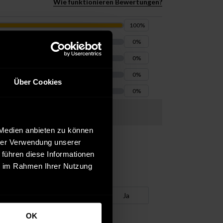
Wie funktionieren Bewertungen?
100
%
0
%
0
%
0
%
Über Cookies
0
%
 Medien anbieten zu können
hrer Verwendung unserer
 führen diese Informationen
ie im Rahmen Ihrer Nutzung
War es hilfreich?
Ja
OK