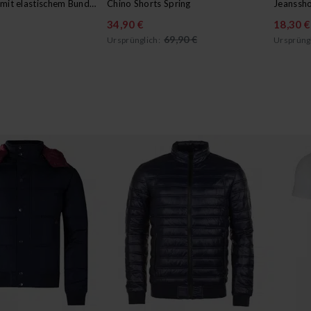
Cargo-Shorts mit elastischem Bund Atlas
Chino Shorts Spring
Jeanssho
34,90 €
18,30 €
69,90 €
Ursprünglich:
Ursprüngl