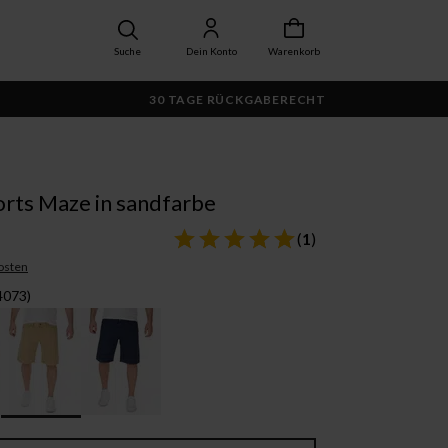
Suche
Dein Konto
Warenkorb
30 TAGE RÜCKGABERECHT
orts Maze in sandfarbe
(
1
)
osten
4073)