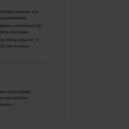
 Beige zeichnen sich
ig kombinierbar.
lprint, verdecktem Zip-
liche Utensilien.
ese Shorts ideal mit T-
 für den Sommer.
chen nicht erlaubt
ln mit mittlerer
peratur