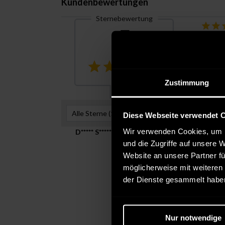
Kundenbewertungen
Sternebewertung
5
Zustimmung
Alle Sterne (
1
)
Hilfreichste Be
Diese Webseite verwendet 
Wir verwenden Cookies, um I
D***** S******
Verifizierte
und die Zugriffe auf unsere 
Mai 09, 2021
Website an unsere Partner fü
Farbe:
Größe:
XL
Versanddi
möglicherweise mit weiteren
der Dienste gesammelt habe
Nur notwendige