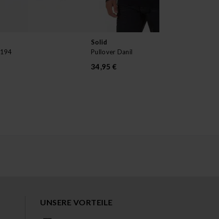
Solid
Sol
K194
Pullover Danil
Lon
34,95 €
39
UNSERE VORTEILE