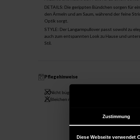
DETAILS: Die gerippten Bündchen sorgen für ei
den Ärmeln und am Saum, während der feine Stri
Optik sorgt.
STYLE: Der Langarmpullover passt sowohl zu ele
auch zum entspannten Look zu Hause und unterst
Stil.
Pflegehinweise
Nicht bügeln
Pfle
Bleichen nicht erlaubt
Nich
Zustimmung
Diese Webseite verwendet 