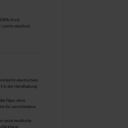
 100% Acryl
t: Leicht elastisch
nd leicht elastischem
ert in der Handhabung
ie Figur, ohne
orm für verschiedene
en setzt modische
 Blickfang.