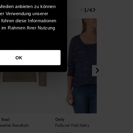
 Medien anbieten zu können
1
/
4
hrer Verwendung unserer
 führen diese Informationen
ie im Rahmen Ihrer Nutzung
OK
 Soul
Only
Ma
 weiter Rundhals
Pullover Palli Hairy
Swe