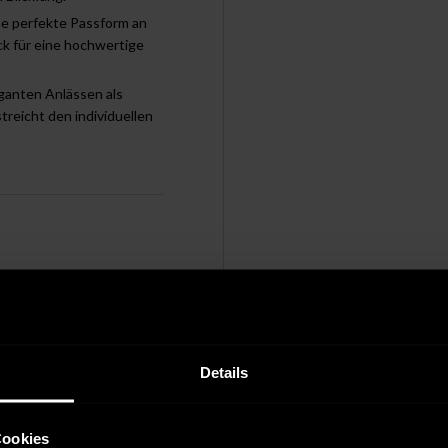
ne perfekte Passform an
ck für eine hochwertige
ganten Anlässen als
reicht den individuellen
geleicht 30 °C
t chemisch reinigen
Details
Cookies