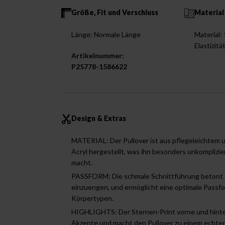
Größe, Fit und Verschluss
Material
Länge: Normale Länge
Material:
Elastizitä
Artikelnummer:
P25778-1586622
Design & Extras
MATERIAL: Der Pullover ist aus pflegeleichtem u
Acryl hergestellt, was ihn besonders unkomplizi
macht.
PASSFORM: Die schmale Schnittführung betont d
einzuengen, und ermöglicht eine optimale Passf
Körpertypen.
HIGHLIGHTS: Der Sternen-Print vorne und hint
Akzente und macht den Pullover zu einem echten