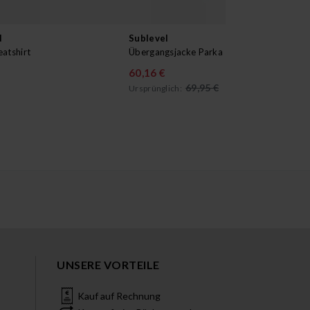
l
Sublevel
Sub
atshirt
Übergangsjacke Parka
Jea
60,16 €
24
69,95 €
Ursprünglich:
UNSERE VORTEILE
Kauf auf Rechnung