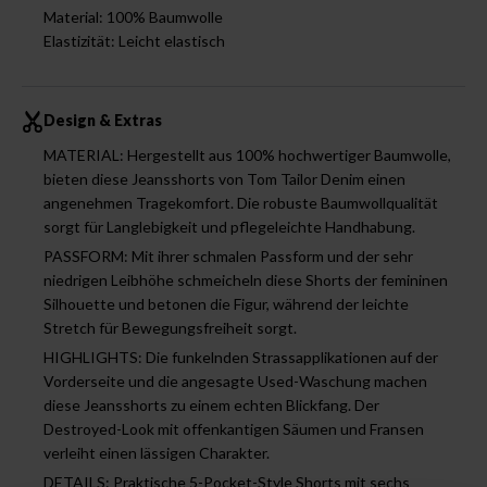
Material: 100% Baumwolle
Elastizität: Leicht elastisch
Design & Extras
MATERIAL: Hergestellt aus 100% hochwertiger Baumwolle,
bieten diese Jeansshorts von Tom Tailor Denim einen
angenehmen Tragekomfort. Die robuste Baumwollqualität
sorgt für Langlebigkeit und pflegeleichte Handhabung.
PASSFORM: Mit ihrer schmalen Passform und der sehr
niedrigen Leibhöhe schmeicheln diese Shorts der femininen
Silhouette und betonen die Figur, während der leichte
Stretch für Bewegungsfreiheit sorgt.
HIGHLIGHTS: Die funkelnden Strassapplikationen auf der
Vorderseite und die angesagte Used-Waschung machen
diese Jeansshorts zu einem echten Blickfang. Der
Destroyed-Look mit offenkantigen Säumen und Fransen
verleiht einen lässigen Charakter.
DETAILS: Praktische 5-Pocket-Style Shorts mit sechs