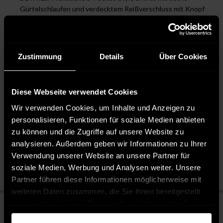
Gürtelschlaufen und verdecktem Reißverschluss mit Knopf
für einfaches An- und Ausziehen. Die offenkantigen Säume
mit Fransen unterstreichen das modische Design.
STYLE: Diese Jeansshorts lassen sich vielseitig kombinieren,
ob lässig mit einem T-Shirt und Sneakern oder schick für die
Zustimmung
Details
Über Cookies
Party mit einem eleganten Top und High Heels.
Diese Webseite verwendet Cookies
Pflegehinweise
Wir verwenden Cookies, um Inhalte und Anzeigen zu
personalisieren, Funktionen für soziale Medien anbieten
Pflegeleicht 30 °C
zu können und die Zugriffe auf unsere Website zu
Bleichen nicht erlaubt
analysieren. Außerdem geben wir Informationen zu Ihrer
Nicht chemisch reinigen
Verwendung unserer Website an unsere Partner für
Bügeln mit mittlerer Temperatur
soziale Medien, Werbung und Analysen weiter. Unsere
Partner führen diese Informationen möglicherweise mit
weiteren Daten zusammen, die Sie ihnen bereitgestellt
haben oder die sie im Rahmen Ihrer Nutzung der Dienste
gesammelt haben.