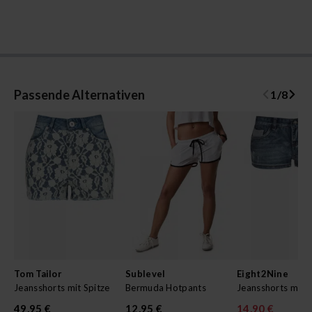
Passende Alternativen
1
/
8
Tom Tailor
Sublevel
Eight2Nine
Jeansshorts mit Spitze
Bermuda Hotpants
Jeansshorts mit 
49,95 €
12,95 €
14,90 €