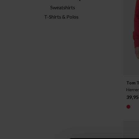
Sweatshirts
T-Shirts & Polos
Verfügb
Tom T
S
Herren
39,95