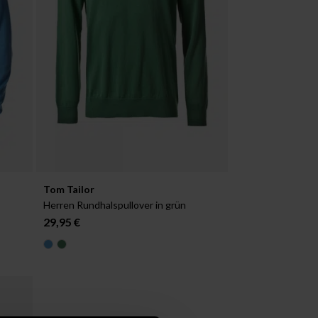
Verfügbar in:
Tom Tailor
S
Herren Rundhalspullover in grün
29,95 €