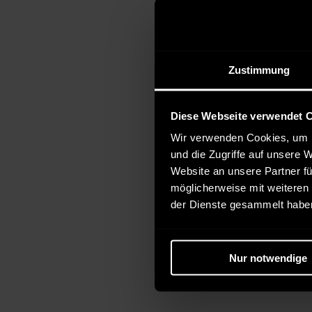
Zustimmung
Diese Webseite verwendet 
Wir verwenden Cookies, um I
und die Zugriffe auf unsere 
Website an unsere Partner fü
möglicherweise mit weiteren
der Dienste gesammelt habe
Verfügb
Tom T
S
Herren
Nur notwendige
29,95