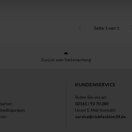
Seite
1
von
1
Zurück zum Seitenanfang
KUNDENSERVICE
Rufen Sie uns an:
sarten
02161 / 93 70 280
dbedingungen
Unser E-Mail-Kontakt:
ter
service@clubfashion24.de