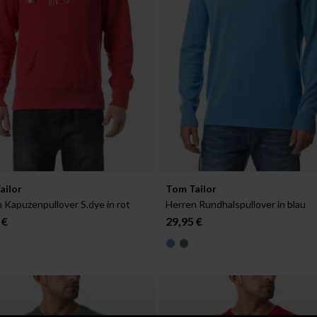
ar in:
Verfügbar in:
ailor
Tom Tailor
S
 Kapuzenpullover S.dye in rot
Herren Rundhalspullover in blau
 €
29,95 €