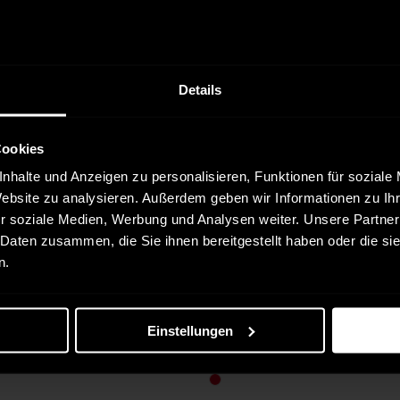
Details
Cookies
nhalte und Anzeigen zu personalisieren, Funktionen für soziale
Website zu analysieren. Außerdem geben wir Informationen zu I
r soziale Medien, Werbung und Analysen weiter. Unsere Partner
 Daten zusammen, die Sie ihnen bereitgestellt haben oder die s
n.
ar in:
Verfügbar in:
ailor
Tom Tailor
S
 Pullover Nos in grün
Herren Pullover mit V-Ausschnitt i
Einstellungen
rot
 €
29,95 €