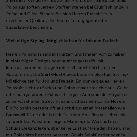
Shirts mit fetzigen Prints auf der Front oder jeansblaue Solid
Polos aus soften Jersey-Stoffen stehen bei ClubFashion24 in
Reihe und Glied. Sichern Sie sich Herren Poloshirts in
exzellenter Qualität, die Ihnen ein Tragegefühl der
Superlative bescheren.
Vielseitige Styling-Möglichkeiten für Job und Freizeit
Herren Poloshirts sind mit kurzem und langem Arm zu haben,
in einfarbigen Designs oder munter gestreift, mit
kontrastfarbenem Kragen oder mit Label-Patch auf der
Rückenfront. Die Shirt-Must-haves bieten vielseitige Styling-
Möglichkeiten für Job und Freizeit. Ein dunkelblaues Herren
Poloshirt sieht zu Sakko und Chino immer tres chic aus. Gelbe
oder orangefarbene Polos mit langem Arm sind die Hingucker
zu verwaschenen
Stretch-Jeans
und lässigen Cargo-Hosen.
Ein Poloshirt besteht oft aus strukturierten Materialien wie
Baumwoll-Pikee oder ist mit Elasthan-Anteilen versehen, die
für perfekte Passform sorgen. Männer, die Wert auf den
Schuss Eleganz legen, aber keine Lust auf Hemden haben, sind
mit Poloshirts bestens beraten. Ob als Solokünstler oder im