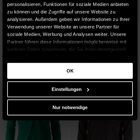
personalisieren, Funktionen für soziale Medien anbieten
zu können und die Zugriffe auf unsere Website zu
analysieren. Außerdem geben wir Informationen zu Ihrer
Verwendung unserer Website an unsere Partner für
Verfügbar in:
Verfügbar in:
Tom Tailor
Solid
soziale Medien, Werbung und Analysen weiter. Unsere
S
S
basic polo shirt - Blau (6800 
Herren T-Shirt Barke in grün
Partner führen diese Informationen möglicherweise mit
Dark Blue)
24,95 €
weiteren Daten zusammen, die Sie ihnen bereitgestellt
19,99 €
haben oder die sie im Rahmen Ihrer Nutzung der Dienste
gesammelt haben.
OK
Einstellungen
Nur notwendige