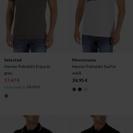
Verfügbar in:
Verfügbar in:
Selected
Montezuma
S
S
Herren Poloshirt Enjoy in 
Herren Poloshirt Surf in 
grau
weiß
17,47 €
24,95 €
24,95 €
Ursprünglich: