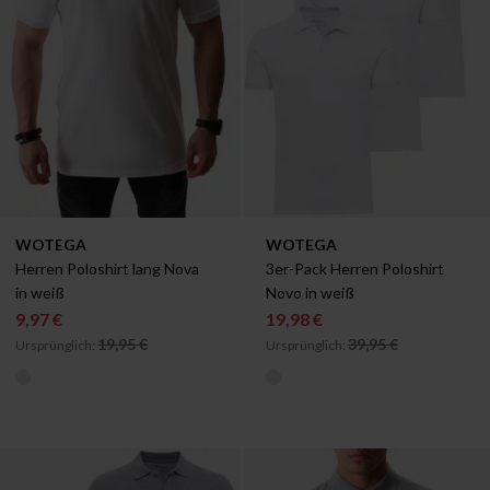
Verfügbar in:
Verfügbar in:
WOTEGA
WOTEGA
M
XXL
S
XXL
Herren Poloshirt lang Nova 
3er-Pack Herren Poloshirt 
in weiß
Novo in weiß
9,97 €
19,98 €
19,95 €
39,95 €
Ursprünglich:
Ursprünglich: