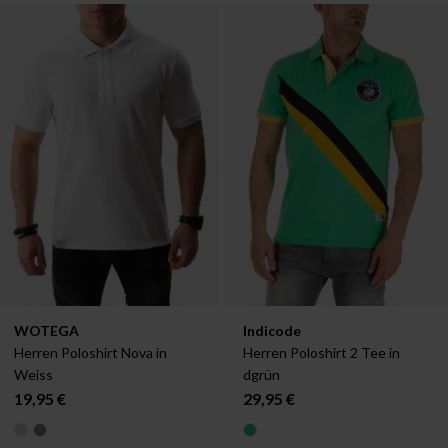
Verfügbar in:
Verfügbar in:
WOTEGA
Indicode
L
XXL
S
Herren Poloshirt Nova in 
Herren Poloshirt 2 Tee in 
Weiss
dgrün
19,95 €
29,95 €