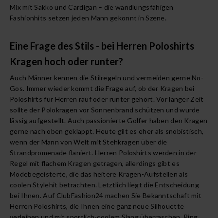
Mix mit
Sakko
und Cardigan – die wandlungsfähigen
Fashionhits setzen jeden Mann gekonnt in Szene.
Eine Frage des Stils - bei Herren Poloshirts
Kragen hoch oder runter?
Auch Männer kennen die Stilregeln und vermeiden gerne No-
Gos. Immer wieder kommt die Frage auf, ob der Kragen bei
Poloshirts für Herren rauf oder runter gehört. Vor langer Zeit
sollte der Polokragen vor Sonnenbrand schützen und wurde
lässig aufgestellt. Auch passionierte Golfer haben den Kragen
gerne nach oben geklappt. Heute gilt es eher als snobistisch,
wenn der Mann von Welt mit Stehkragen über die
Strandpromenade flaniert. Herren Poloshirts werden in der
Regel mit flachem Kragen getragen, allerdings gibt es
Modebegeisterte, die das heitere Kragen-Aufstellen als
coolen Stylehit betrachten. Letztlich liegt die Entscheidung
bei Ihnen. Auf ClubFashion24 machen Sie Bekanntschaft mit
Herren Poloshirts, die Ihnen eine ganz neue Silhouette
verleihen und mit sportlich-coolem Slang überraschen. Ring