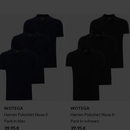
Verfügbar in:
Verfügbar in:
WOTEGA
WOTEGA
S
S
Herren Poloshirt Nova 3-
Herren Poloshirt Nova 3-
Pack in blau
Pack in schwarz
39,95 €
39,95 €