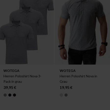
Verfügbar in:
Verfügbar in:
WOTEGA
WOTEGA
S
XL
M
XXL
Herren Poloshirt Nova 3-
Herren Poloshirt Nova in 
Pack in grau
Grau
39,95 €
19,95 €