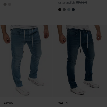
89,95 €
Ursprünglich:
Verfügbar in:
Verfügbar in:
Yazubi
Yazubi
W29/L30
W29/L32
W29/L34
W30/L30
W29/L30
W30/L32
W29/L32
W30/L34
W29/L34
W31/L30
W30