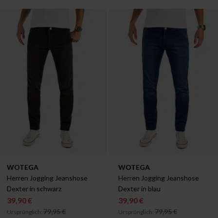
Verfügbar in:
Verfügbar in:
WOTEGA
WOTEGA
W29/L32
W29/L34
W30/L34
W31/L34
W29/L32
W32/L34
W29/L34
W33/L34
W30/L34
W31
Herren Jogging Jeanshose 
Herren Jogging Jeanshose 
Dexter in schwarz
Dexter in blau
39,90 €
39,90 €
79,95 €
79,95 €
Ursprünglich:
Ursprünglich: