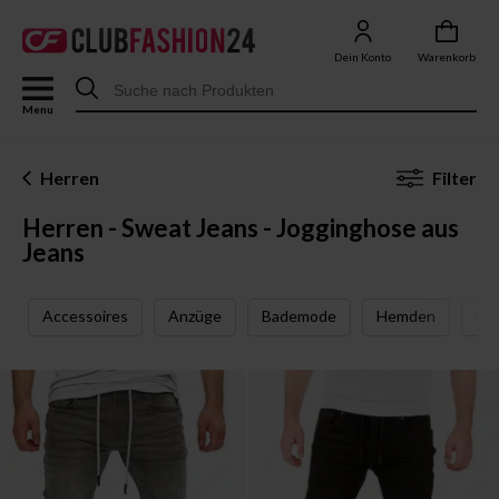
Dein Konto
Warenkorb
Menu
Herren
Filter
Herren - Sweat Jeans - Jogginghose aus
Jeans
Accessoires
Anzüge
Bademode
Hemden
Ho