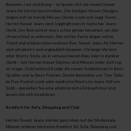
Bequem, cool und lässig – so lassen sich die neuen Sweat
Jeans für Herren beschreiben. Die fetzigen Hosen-Designs
zeigen sich im trendy Mix aus Denim-Look und Jogg-Pants.
Herren Sweat Jeans sind Jogginghosen in typischer Jeans-
Optik. Der Betrachter muss schon genau hinsehen, um den
Unterschied zu erkennen. Die soften Pants liegen voll im
Trend und erleben einen wahren Run. Sweat Jeans für Herren
sind ultraleicht und unglaublich bequem. Ob lange Version
oder Shorty-Style, ob in verwaschenem Blau oder in dunkler
Optik – mit Herren Sweat Denims sind Männer jeder Zeit top
on stage. ClubFashion24 zeigt die neuen Kollektionen in Best-
Quaility und zu Best-Preisen. Denim Bermudas von Tom Tailor
im Five-Pocket-Look oder modische Shorts im Jeans-Stil von
Solid – genießen Sie eine erlebnisreiche Einkaufstour und
lassen Sie sich inspirieren.
Komfort für Sofa, Shopping und Club
Herren Sweat Jeans stehen ganz oben auf der Modeskala.
Männer erleben höchsten Komfort für Sofa, Shopping und