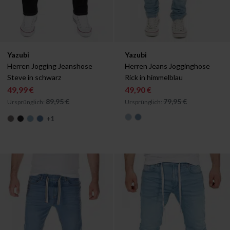
Verfügbar in:
Verfügbar in:
Yazubi
Yazubi
W29/L32
W29/L34
W30/L34
W31/L34
W28/L34
W33/L32
W29/L34
W30/L34
Herren Jogging Jeanshose 
Herren Jeans Jogginghose 
Steve in schwarz
Rick in himmelblau
49,99 €
49,90 €
89,95 €
79,95 €
Ursprünglich:
Ursprünglich:
+
1