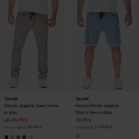
Verfügbar in:
Verfügbar in:
Yazubi
Yazubi
W28/L34
W29/L34
W30/L34
W29
Herren Jogging Jeans Steve 
Herren Denim Jogging-
in grau
Shorts Hero in blau
ab
24,98 €
39,90 €
49,95 €
59,95 €
Ursprünglich:
Ursprünglich:
+
1