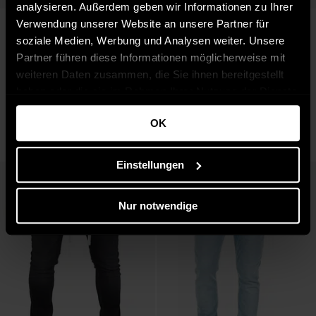
analysieren. Außerdem geben wir Informationen zu Ihrer
Verfügbar in:
Verfügbar in:
Verwendung unserer Website an unsere Partner für
Yazubi
WOTEGA
W28/L30
W28/L32
W28/L34
W29/L34
W29/L34
W30/L34
W30/L34
soziale Medien, Werbung und Analysen weiter. Unsere
Herren Jogging Jeans Steve 
Herren Jogginghose mit 
in schwarz
Jeansoptik M234 in grau
Partner führen diese Informationen möglicherweise mit
ab
24,98 €
49,90 €
weiteren Daten zusammen, die Sie ihnen bereitgestellt
49,95 €
79,95 €
haben oder die sie im Rahmen Ihrer Nutzung der Dienste
Ursprünglich:
Ursprünglich:
gesammelt haben.
+
1
OK
Einstellungen
Nur notwendige