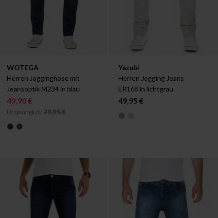
Verfügbar in:
Verfügbar in:
WOTEGA
Yazubi
W29/L34
W30/L34
W31/L34
W28/L32
W29/L32
W33/L32
Herren Jogginghose mit 
Herren Jogging Jeans 
Jeansoptik M234 in blau
ER168 in lichtgrau
49,90 €
49,95 €
79,95 €
Ursprünglich: