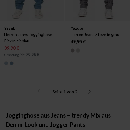
Verfügbar in:
Verfügbar in:
Yazubi
Yazubi
W28/L34
W29/L34
W28/L34
W29/L34
Herren Jeans Jogginghose 
Herren Jeans Steve in grau
Rick in eisblau
49,95 €
39,90 €
79,95 €
Ursprünglich:
Seite
1
von
2
Jogginghose aus Jeans – trendy Mix aus
Denim-Look und Jogger Pants