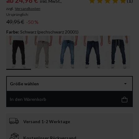
ab
24,98 €
(
1
)
inkl. MwSt.,
zzgl.
Versandkosten
Ursprünglich:
49,95 €
-50 %
Farbe:
Schwarz (pechschwarz 20001)
Größe wählen
In den Warenkorb
Versand 1-2 Werktage
Kostenloser Rückversand