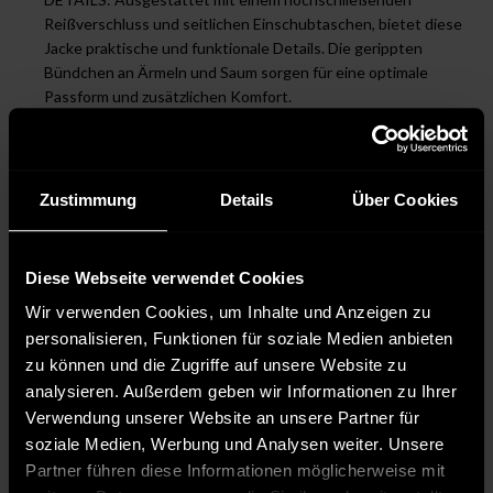
Reißverschluss und seitlichen Einschubtaschen, bietet diese
Jacke praktische und funktionale Details. Die gerippten
Bündchen an Ärmeln und Saum sorgen für eine optimale
Passform und zusätzlichen Komfort.
STYLE: Diese Jacke ist vielseitig kombinierbar und eignet
sich sowohl für sportliche als auch lässige Outfits. Sie ist
ideal für die Übergangszeit und milde Wintertage und lässt
sich hervorragend zu Jeans oder Chinos tragen.
Zustimmung
Details
Über Cookies
DESIGNED IN GERMANY: Diese Jacke wurde mit höchster
Präzision und viel Liebe zum Detail in Deutschland
entworfen. Die exzellente Verarbeitung garantiert Ihnen ein
Diese Webseite verwendet Cookies
hochwertiges Produkt, das lange Freude bereitet.
Wir verwenden Cookies, um Inhalte und Anzeigen zu
personalisieren, Funktionen für soziale Medien anbieten
zu können und die Zugriffe auf unsere Website zu
Pflegehinweise
analysieren. Außerdem geben wir Informationen zu Ihrer
Verwendung unserer Website an unsere Partner für
Pflegeleicht 30 °C
soziale Medien, Werbung und Analysen weiter. Unsere
Bleichen nicht erlaubt
Partner führen diese Informationen möglicherweise mit
Nicht chemisch reinigen