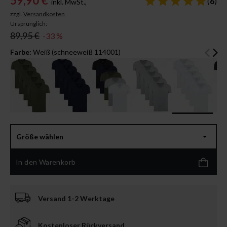
59,90 €
(
6
)
inkl. MwSt.,
zzgl.
Versandkosten
Ursprünglich:
89,95 €
-33 %
Farbe:
Weiß (schneeweiß 114001)
Größe wählen
In den Warenkorb
Versand 1-2 Werktage
Kostenloser Rückversand