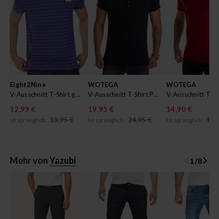
Eight2Nine
WOTEGA
WOTEGA
V-Ausschnitt T-Shirt gestreift
V-Ausschnitt T-Shirt Pete
12,99 €
19,95 €
14,90 €
13,95 €
24,95 €
17,
Ursprünglich:
Ursprünglich:
Ursprünglich:
Mehr von
Yazubi
1
/
8