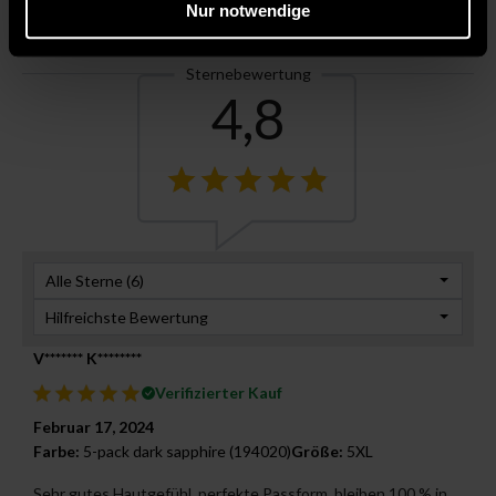
Nur notwendige
Wie funktionieren
Kundenbewertungen
Bewertungen?
Sternebewertung
4,8
Alle Sterne (
6
)
Hilfreichste Bewertung
V******* K********
Verifizierter Kauf
Februar 17, 2024
Farbe:
5-pack dark sapphire (194020)
Größe:
5XL
Sehr gutes Hautgefühl, perfekte Passform, bleiben 100 % in