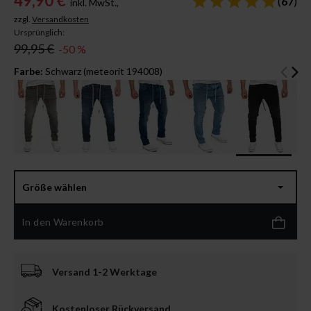
49,90 €
(
67
)
inkl. MwSt.,
zzgl.
Versandkosten
Ursprünglich:
99,95 €
-50 %
Farbe:
Schwarz (meteorit 194008)
Größe wählen
In den Warenkorb
Versand 1-2 Werktage
Kostenloser Rückversand