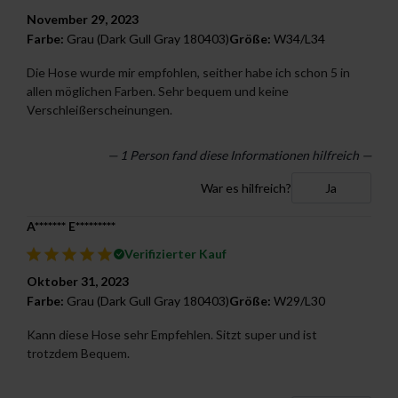
November 29, 2023
Farbe:
Grau (Dark Gull Gray 180403)
Größe:
W34/L34
Die Hose wurde mir empfohlen, seither habe ich schon 5 in
allen möglichen Farben. Sehr bequem und keine
Verschleißerscheinungen.
— 1 Person fand diese Informationen hilfreich —
War es hilfreich?
Ja
A******* E*********
Verifizierter Kauf
Oktober 31, 2023
Farbe:
Grau (Dark Gull Gray 180403)
Größe:
W29/L30
Kann diese Hose sehr Empfehlen. Sitzt super und ist
trotzdem Bequem.