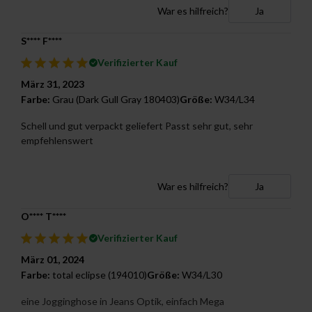
War es hilfreich?
Ja
S**** F****
Verifizierter Kauf
März 31, 2023
Farbe:
Grau (Dark Gull Gray 180403)
Größe:
W34/L34
Schell und gut verpackt geliefert Passt sehr gut, sehr
empfehlenswert
War es hilfreich?
Ja
O**** T****
Verifizierter Kauf
März 01, 2024
Farbe:
total eclipse (194010)
Größe:
W34/L30
eine Jogginghose in Jeans Optik, einfach Mega