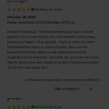
C******** H****
Verifizierter Kauf
Oktober 28, 2020
Farbe:
feded blue (174021)
Größe:
W34/L32
Einfach Erstklassig ! Tolle Kaufabwicklung, Super schnell
geliefert, Hose sieht klasse aus, sitzt perfekt und ist mega
bequem zu tragen ! Kurz gesagt... Optisch nicht von einer
herkömmlichen Jeans zu unterscheiden, aber von der
Bequemlichkeit her eben so, wie man(n) es von einer
Jogginghose her erwartet... da kneift nix, wenn Ihr versteht...
Werde gleich noch eine zweite in anderer Färbung bestellen,
da ich echt überzeugt bin !
—
6
Personen fanden diese Informationen hilfreich —
War es hilfreich?
Ja
R***** P***
Verifizierter Kauf