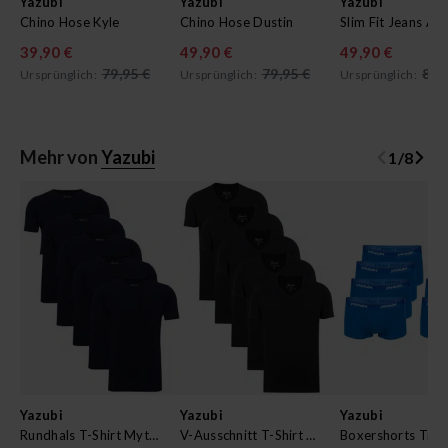
Yazubi
Yazubi
Yazubi
Chino Hose Kyle
Chino Hose Dustin
Slim Fit Jeans Ak
39,90 €
49,90 €
49,90 €
79,95 €
79,95 €
89,
Ursprünglich:
Ursprünglich:
Ursprünglich:
Mehr von
Yazubi
1
/
8
Yazubi
Yazubi
Yazubi
Rundhals T-Shirt Mythic im 5er Pack
V-Ausschnitt T-Shirt Mythic im 5er Pack