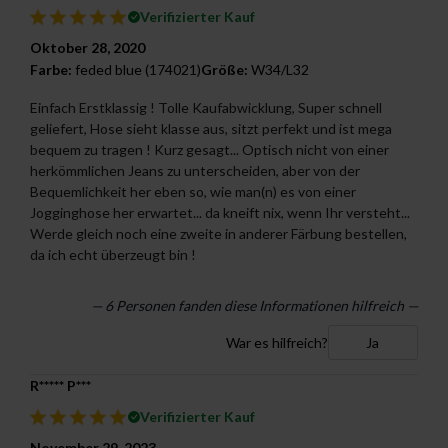
Verifizierter Kauf
Oktober 28, 2020
Farbe:
feded blue (174021)
Größe:
W34/L32
Einfach Erstklassig ! Tolle Kaufabwicklung, Super schnell
geliefert, Hose sieht klasse aus, sitzt perfekt und ist mega
bequem zu tragen ! Kurz gesagt... Optisch nicht von einer
herkömmlichen Jeans zu unterscheiden, aber von der
Bequemlichkeit her eben so, wie man(n) es von einer
Jogginghose her erwartet... da kneift nix, wenn Ihr versteht...
Werde gleich noch eine zweite in anderer Färbung bestellen,
da ich echt überzeugt bin !
—
6
Personen fanden diese Informationen hilfreich —
War es hilfreich?
Ja
R***** P***
Verifizierter Kauf
November 29, 2023