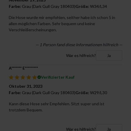
Farbe:
Grau (Dark Gull Gray 180403)
Größe:
W34/L34
Die Hose wurde mir empfohlen, seither habe ich schon 5 in
allen möglichen Farben. Sehr bequem und keine
Verschleißerscheinungen.
— 1 Person fand diese Informationen hilfreich —
War es hilfreich?
Ja
A******* E*********
Verifizierter Kauf
Oktober 31, 2023
Farbe:
Grau (Dark Gull Gray 180403)
Größe:
W29/L30
Kann diese Hose sehr Empfehlen. Sitzt super und ist
trotzdem Bequem.
War es hilfreich?
Ja