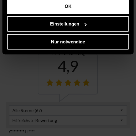
OK
Einstellungen
Wie funktionieren
Nur notwendige
Kundenbewertungen
Bewertungen?
Sternebewertung
4,9
Alle Sterne (
67
)
Hilfreichste Bewertung
C******** H****