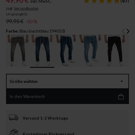
49,90 €
(
67
)
inkl. MwSt.,
zzgl.
Versandkosten
Ursprünglich:
99,95 €
-50 %
Farbe:
Blau (nachtblau 194010)
Größe wählen
In den Warenkorb
Versand 1-2 Werktage
Kostenloser Rückversand