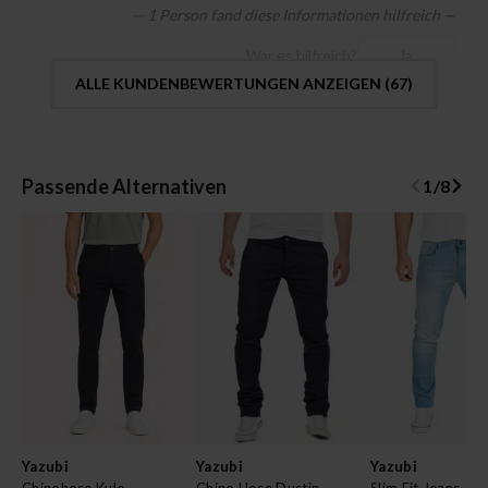
— 1 Person fand diese Informationen hilfreich —
War es hilfreich?
Ja
ALLE KUNDENBEWERTUNGEN ANZEIGEN (
67
)
Passende Alternativen
1
/
8
Yazubi
Yazubi
Yazubi