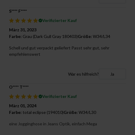
S**** F****
Verifizierter Kauf
März 31, 2023
Farbe:
Grau (Dark Gull Gray 180403)
Größe:
W34/L34
Schell und gut verpackt geliefert Passt sehr gut, sehr
empfehlenswert
War es hilfreich?
Ja
O**** T****
Verifizierter Kauf
März 01, 2024
Farbe:
total eclipse (194010)
Größe:
W34/L30
eine Jogginghose in Jeans Optik, einfach Mega