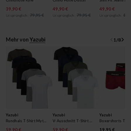
Chinohose Kyle
Chino Hose Dustin
Slim Fit Jeans Ak
39,90 €
49,90 €
49,90 €
79,95 €
79,95 €
89,
Ursprünglich:
Ursprünglich:
Ursprünglich:
Mehr von
Yazubi
1
/
8
Yazubi
Yazubi
Yazubi
Rundhals T-Shirt Mythic im 5er Pack
V-Ausschnitt T-Shirt Mythic im 5er Pack
Boxershorts Trav
59,90 €
59,90 €
19,95 €