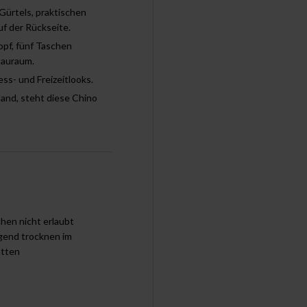
Gürtels, praktischen
f der Rückseite.
pf, fünf Taschen
tauraum.
ess- und Freizeitlooks.
nd, steht diese Chino
chen nicht erlaubt
end trocknen im
tten