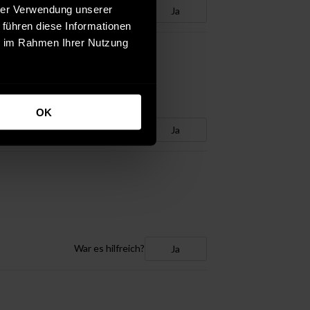
hrer Verwendung unserer
War es hilfreich?
Ja
 führen diese Informationen
ie im Rahmen Ihrer Nutzung
OK
War es hilfreich?
Ja
War es hilfreich?
Ja