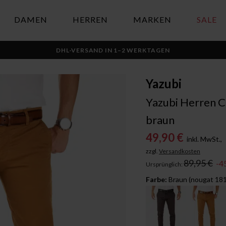
DAMEN
HERREN
MARKEN
SALE
DHL-VERSAND IN 1–2 WERKTAGEN
Yazubi
Yazubi Herren C
braun
49,90 €
inkl. MwSt.,
zzgl.
Versandkosten
89,95 €
-4
Ursprünglich:
Farbe:
Braun (nougat 18