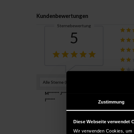
Kundenbewertungen
Sternebewertung
5
Alle Sterne (
8
)
Hilfreichste Be
M******* J****
Verifizierte
I******
Zustimmung
Mai 23, 2021
Farbe:
Größe:
W30/L32
Ver
Alles Super, ich bin zufrieden
Diese Webseite verwendet 
Wir verwenden Cookies, um I