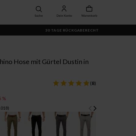
Suche
Dein Konto
Warenkorb
30 TAGE RÜCKGABERECHT
hino Hose mit Gürtel Dustin in
(
8
)
5 %
1018)