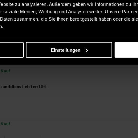
Website zu analysieren. Außerdem geben wir Informationen zu I
ionen hilfreich —
r soziale Medien, Werbung und Analysen weiter. Unsere Partner
r Kauf
 Daten zusammen, die Sie ihnen bereitgestellt haben oder die s
n.
sanddienstleister:
DHL
Einstellungen
rmationen hilfreich —
r Kauf
sanddienstleister:
DHL
r Kauf