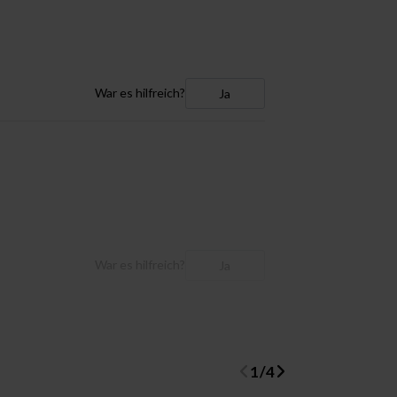
War es hilfreich?
Ja
War es hilfreich?
Ja
1
/
4