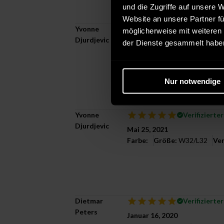
und die Zugriffe auf unsere 
— 1 Person fand diese Informat
Website an unsere Partner fü
Yvonne
Verifizierte
möglicherweise mit weiteren
Djurdjevic
der Dienste gesammelt habe
Mai 25, 2021
Farbe:
Größe:
W32/L32
Ver
Nur notwendige
—
2
Personen fanden diese Info
Yvonne
Verifizierte
Djurdjevic
Mai 25, 2021
Farbe:
Größe:
W32/L32
Ver
Dietmar
Verifizierte
Peters
Januar 16, 2020