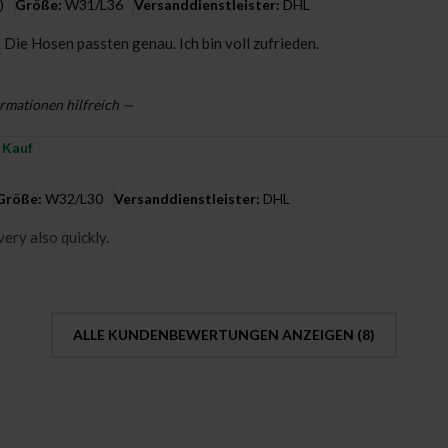
)
Größe:
W31/L36
Versanddienstleister:
DHL
 Die Hosen passten genau. Ich bin voll zufrieden.
rmationen hilfreich —
r Kauf
Größe:
W32/L30
Versanddienstleister:
DHL
very also quickly.
ALLE KUNDENBEWERTUNGEN ANZEIGEN (
8
)