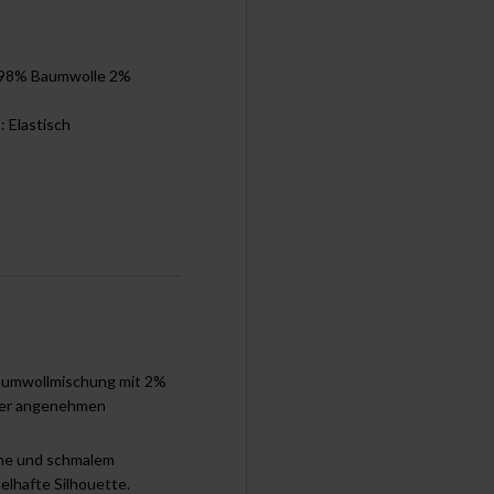
: 98% Baumwolle 2%
t: Elastisch
aumwollmischung mit 2%
iner angenehmen
öhe und schmalem
elhafte Silhouette.