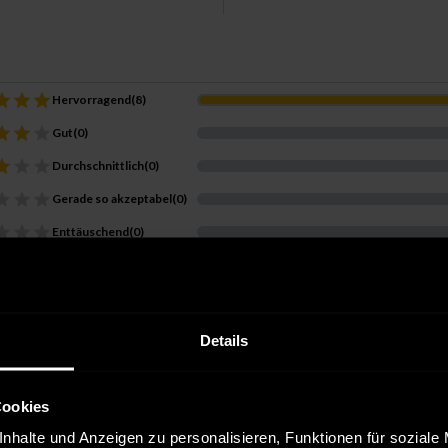
Hervorragend
(
8
)
Gut
(
0
)
Durchschnittlich
(
0
)
Gerade so akzeptabel
(
0
)
Enttäuschend
(
0
)
wertung
r Kauf
Details
sanddienstleister:
DHL
Cookies
nhalte und Anzeigen zu personalisieren, Funktionen für soziale