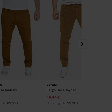
AN
Yazubi
PI
ose Andrew
Cargo Hose Jayden
Chi
49,90 €
49
89,95 €
99,90 €
ich:
Ursprünglich:
Urs