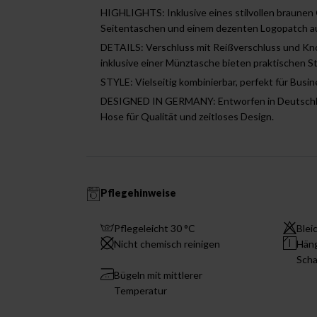
HIGHLIGHTS: Inklusive eines stilvollen braunen 
Seitentaschen und einem dezenten Logopatch au
DETAILS: Verschluss mit Reißverschluss und Kno
inklusive einer Münztasche bieten praktischen S
STYLE: Vielseitig kombinierbar, perfekt für Busin
DESIGNED IN GERMANY: Entworfen in Deutschla
Hose für Qualität und zeitloses Design.
Pflegehinweise
Pflegeleicht 30 °C
Blei
Nicht chemisch reinigen
Häng
Scha
Bügeln mit mittlerer
Temperatur