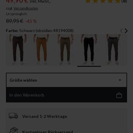
49,90 €
(
8
)
inkl. MwSt.,
zzgl.
Versandkosten
Ursprünglich:
89,95 €
-45 %
Farbe:
Schwarz (obsidian 4R194008)
Größe wählen
In den Warenkorb
Versand 1-2 Werktage
Kostenloser Rückversand