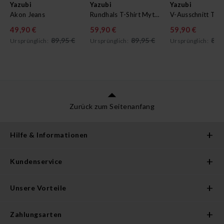
Yazubi
Yazubi
Yazubi
Akon Jeans
Rundhals T-Shirt Mythic im 5er Pack
49,90 €
59,90 €
59,90 €
89,95 €
89,95 €
89,
Ursprünglich:
Ursprünglich:
Ursprünglich:
Zurück zum Seitenanfang
Hilfe & Informationen
Kundenservice
Unsere Vorteile
Zahlungsarten