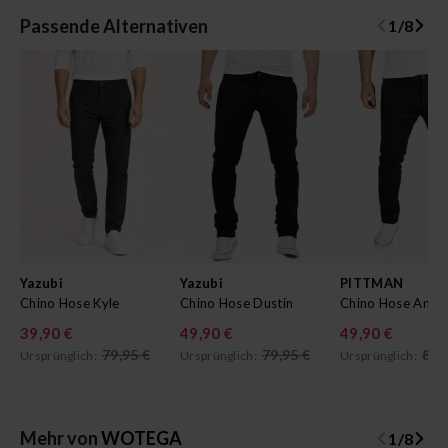
Passende Alternativen
1
/
8
Yazubi
Yazubi
PITTMAN
Chino Hose Kyle
Chino Hose Dustin
Chino Hose Andr
39,90 €
49,90 €
49,90 €
79,95 €
79,95 €
89,
Ursprünglich:
Ursprünglich:
Ursprünglich:
Mehr von
WOTEGA
1
/
8