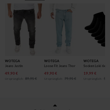
WOTEGA
WOTEGA
WOTEGA
Jeans Justin
Loose Fit Jeans Thor
Socken Loki 6er 
49,90 €
49,90 €
19,99 €
89,95 €
79,95 €
59,
Ursprünglich:
Ursprünglich:
Ursprünglich: