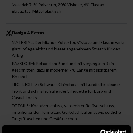
Material: 74% Polyester, 20% Viskose, 6% Elastan
Elastizität: Mittel elastisch
Design & Extras
MATERIAL: Der Mix aus Polyester, Viskose und Elastan wirkt
glatt, pflegeleicht und bietet angenehmen Stretch für den
Alltag
PASSFORM: Relaxed am Bund und mit verjüngtem Bein
geschnitten, dazu in moderner 7/8-Länge mit sichtbarem
Knöchel
HIGHLIGHTS: Schwarze Chinohose mit Bundfalte, cleaner
Front und schmal zulaufender Silhouette für Büro und
Casual-Looks
DETAILS: Knopfverschluss, verdeckter Reißverschluss,
innenliegender Tunnelzug, Gürtelschlaufen sowie seitliche
Eingrifftaschen und Gesäßtaschen
STYLE: Passt zu Polo, Hemd oder Feinstrick und wirkt als