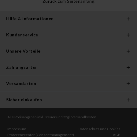
Zurück zum Seitenanfang
Hilfe & Informationen
Kundenservice
Unsere Vorteile
Zahlungsarten
Versandarten
Sicher einkaufen
Alle Preisangaben inkl. Steuer und zzgl. Versandkosten
Impressum
Datenschutz und Cookies
Präferenzcenter (Consentmanagement)
AGB