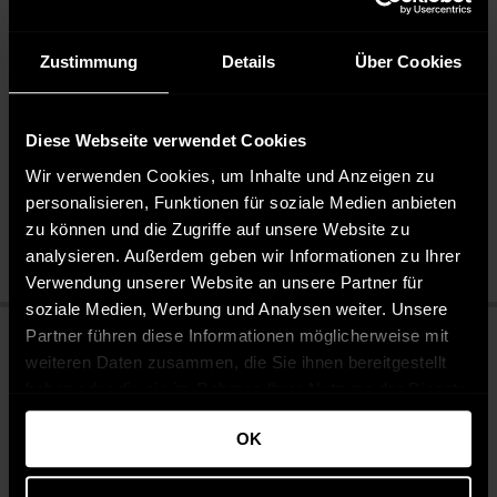
Herren Chino modern, gepflegt und vielseitig
Zustimmung
Details
Über Cookies
Pflegehinweise
Pflegeleicht 30 °C
Diese Webseite verwendet Cookies
Bleichen nicht erlaubt
Wir verwenden Cookies, um Inhalte und Anzeigen zu
Nicht chemisch reinigen
personalisieren, Funktionen für soziale Medien anbieten
Liegend trocknen im Schatten
zu können und die Zugriffe auf unsere Website zu
Bügeln mit mittlerer Temperatur
analysieren. Außerdem geben wir Informationen zu Ihrer
Verwendung unserer Website an unsere Partner für
soziale Medien, Werbung und Analysen weiter. Unsere
Partner führen diese Informationen möglicherweise mit
weiteren Daten zusammen, die Sie ihnen bereitgestellt
haben oder die sie im Rahmen Ihrer Nutzung der Dienste
gesammelt haben.
OK