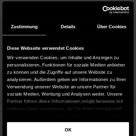
bequeme Freizeitkleidung. Kombinierbar mit T-Shirts oder
Hoodies.
DESIGNED IN GERMANY: Diese Jeans wurde mit einem
Fokus auf Qualität und Design in Deutschland entworfen.
Zustimmung
Details
Über Cookies
Diese Webseite verwendet Cookies
Pflegehinweise
Wir verwenden Cookies, um Inhalte und Anzeigen zu
Pflegeleicht 30 °C
personalisieren, Funktionen für soziale Medien anbieten
Bleichen nicht erlaubt
zu können und die Zugriffe auf unsere Website zu
Nicht chemisch reinigen
analysieren. Außerdem geben wir Informationen zu Ihrer
Bügeln mit mittlerer Temperatur
Verwendung unserer Website an unsere Partner für
soziale Medien, Werbung und Analysen weiter. Unsere
Partner führen diese Informationen möglicherweise mit
weiteren Daten zusammen, die Sie ihnen bereitgestellt
haben oder die sie im Rahmen Ihrer Nutzung der Dienste
gesammelt haben.
OK