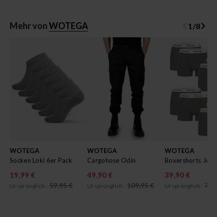
Mehr von
WOTEGA
1
/
8
WOTEGA
WOTEGA
WOTEGA
Socken Loki 6er Pack
Cargohose Odin
19,99 €
49,90 €
39,90 €
59,95 €
109,95 €
79,
Ursprünglich:
Ursprünglich:
Ursprünglich: