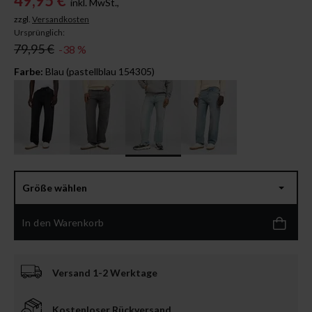
49,95 €
inkl. MwSt.,
zzgl.
Versandkosten
Ursprünglich:
79,95 €
-38 %
Farbe:
Blau (pastellblau 154305)
Größe wählen
In den Warenkorb
Versand 1-2 Werktage
Kostenloser Rückversand