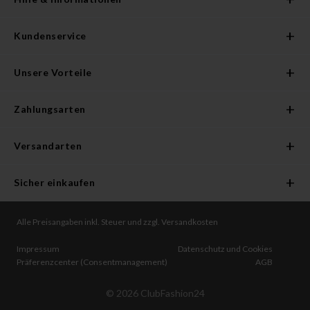
Kundenservice
Unsere Vorteile
Zahlungsarten
Versandarten
Sicher einkaufen
Alle Preisangaben inkl. Steuer und zzgl. Versandkosten
Impressum
Datenschutz und Cookies
Präferenzcenter (Consentmanagement)
AGB
©
2026
ClubFashion24