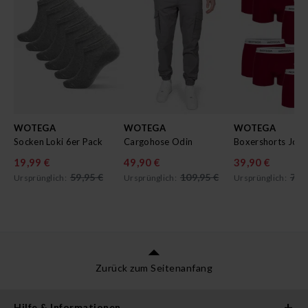
WOTEGA
WOTEGA
WOTEGA
Socken Loki 6er Pack
Cargohose Odin
19,99 €
49,90 €
39,90 €
59,95 €
109,95 €
79,
Ursprünglich:
Ursprünglich:
Ursprünglich:
Zurück zum Seitenanfang
Hilfe & Informationen