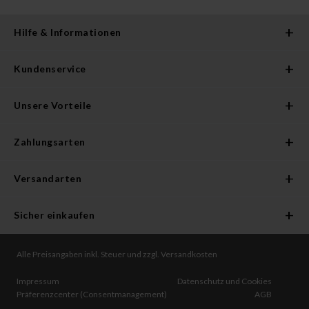
Hilfe & Informationen
Kundenservice
Unsere Vorteile
Zahlungsarten
Versandarten
Sicher einkaufen
Alle Preisangaben inkl. Steuer und zzgl. Versandkosten
Impressum
Datenschutz und Cookies
Präferenzcenter (Consentmanagement)
AGB