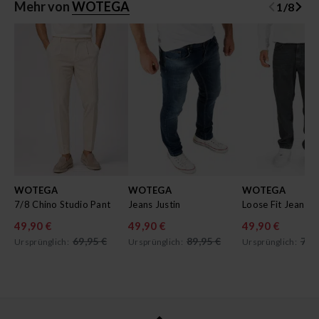
Mehr von
WOTEGA
1
/
8
WOTEGA
WOTEGA
WOTEGA
7/8 Chino Studio Pant
Jeans Justin
Loose Fit Jeans T
49,90 €
49,90 €
49,90 €
69,95 €
89,95 €
79,
Ursprünglich:
Ursprünglich:
Ursprünglich: