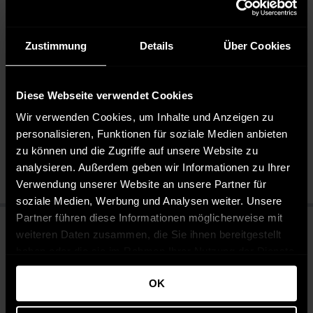
Design spricht für Authentizität und modisches
Bewusstsein.
Zustimmung
Details
Über Cookies
Pflegehinweise
Diese Webseite verwendet Cookies
Pflegeleicht 30 °C
Wir verwenden Cookies, um Inhalte und Anzeigen zu
Bleichen nicht erlaubt
personalisieren, Funktionen für soziale Medien anbieten
Nicht chemisch reinigen
zu können und die Zugriffe auf unsere Website zu
Bügeln mit mittlerer Temperatur
analysieren. Außerdem geben wir Informationen zu Ihrer
Verwendung unserer Website an unsere Partner für
soziale Medien, Werbung und Analysen weiter. Unsere
Partner führen diese Informationen möglicherweise mit
weiteren Daten zusammen, die Sie ihnen bereitgestellt
haben oder die sie im Rahmen Ihrer Nutzung der Dienste
gesammelt haben.
OK