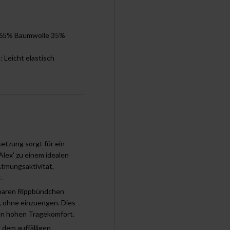
: 65% Baumwolle 35%
t: Leicht elastisch
tzung sorgt für ein
lex' zu einem idealen
Atmungsaktivität,
.
baren Rippbündchen
, ohne einzuengen. Dies
en hohen Tragekomfort.
dem auffälligen