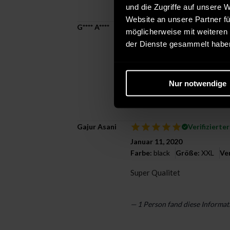
und die Zugriffe auf unsere 
Website an unsere Partner fü
G**** A****
Verifizierte
möglicherweise mit weiteren
Februar 03, 2020
der Dienste gesammelt habe
Farbe:
black
Größe:
XXL
Ve
Super Ware bin sehr zufriede
Nur notwendige
— 1 Person fand diese Informat
Gajur Asani
Verifizierte
Januar 11, 2020
Farbe:
black
Größe:
XXL
Ve
Super Qualitet
— 1 Person fand diese Informat