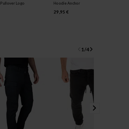
Pullover Logo
Hoodie Anchor
Hoo
29,95 €
29
Urs
1
/
4