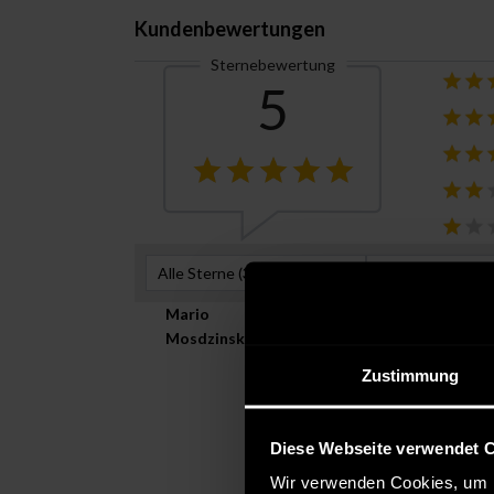
Kundenbewertungen
Sternebewertung
5
Alle Sterne (
3
)
Hilfreichste Be
Mario
Verifizierte
Mosdzinski
April 10, 2021
Farbe:
Größe:
L
Versanddie
Zustimmung
Es war nun meine zweite Beste
Clubfashion24 nur empfehlen
Diese Webseite verwendet 
Wir verwenden Cookies, um I