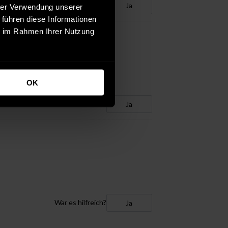
War es hilfreich?
Ja
hrer Verwendung unserer
 führen diese Informationen
ie im Rahmen Ihrer Nutzung
OK
War es hilfreich?
Ja
War es hilfreich?
Ja