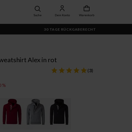
Suche
Dein Konto
Warenkorb
30 TAGE RÜCKGABERECHT
eatshirt Alex in rot
(
3
)
0 %