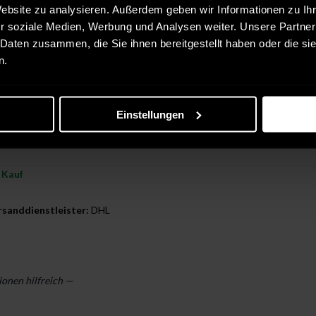
Website zu analysieren. Außerdem geben wir Informationen zu I
r soziale Medien, Werbung und Analysen weiter. Unsere Partner
r Kauf
 Daten zusammen, die Sie ihnen bereitgestellt haben oder die s
n.
rsanddienstleister:
DHL
n
Einstellungen
ionen hilfreich —
r Kauf
rsanddienstleister:
DHL
ionen hilfreich —