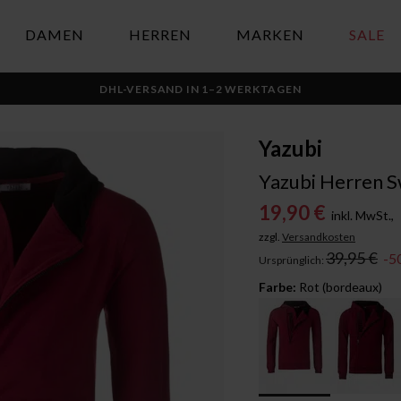
DAMEN
HERREN
MARKEN
SALE
DHL-VERSAND IN 1–2 WERKTAGEN
Yazubi
Yazubi Herren Sw
19,90 €
inkl. MwSt.,
zzgl.
Versandkosten
39,95 €
-5
Ursprünglich:
Farbe:
Rot (bordeaux)