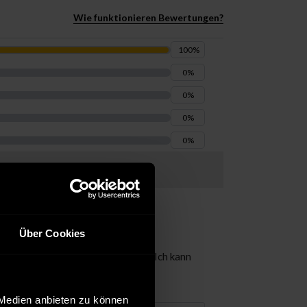
Wie funktionieren Bewertungen?
100
%
0
%
0
%
0
%
0
%
Über Cookies
ndenservice ist ausgesprochen gut. Ich kann
d Mitarbeiter/In!
 Medien anbieten zu können