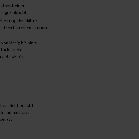
atshirt einen
esigns abhebt.
rbeitung der Nähte
atshirt zu einem treuen
 von lässig bis hin zu
tück für die
ual-Look ein.
chen nicht erlaubt
ln mit mittlerer
peratur