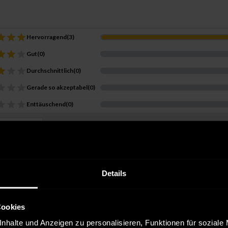
Hervorragend
(
3
)
Gut
(
0
)
Durchschnittlich
(
0
)
Gerade so akzeptabel
(
0
)
Enttäuschend
(
0
)
wertung
r Kauf
nstleister:
DHL
Details
llung. Die Lieferung war schnell, die Qualität ist spitze und der Ku
 und werde definitiv zum Stammkunden. Kompliment an Inhaber/In un
Cookies
nhalte und Anzeigen zu personalisieren, Funktionen für soziale