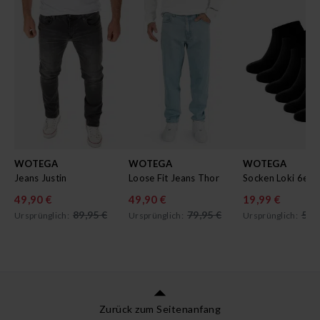
WOTEGA
WOTEGA
WOTEGA
Jeans Justin
Loose Fit Jeans Thor
Socken Loki 6er 
49,90 €
49,90 €
19,99 €
89,95 €
79,95 €
59,
Ursprünglich:
Ursprünglich:
Ursprünglich:
Zurück zum Seitenanfang