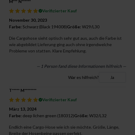
M*** N******
Verifizierter Kauf
November 30, 2023
Farbe:
Schwarz (Black 194008)
Größe:
W29/L30
Die Cargohose sieht optisch sehr gut aus, auch die Farbe ist
wie abgebildet Lieferung ging auch ohne irgendwelche
Probleme von statten. Klare Empfehlung.
— 1 Person fand diese Informationen hilfreich —
War es hilfreich?
Ja
T***** M********
Verifizierter Kauf
März 13, 2024
Farbe:
deep lichen green (180312)
Größe:
W32/L32
Endlich eine Cargo-Hose wie ich sie möchte. Größe, Länge,
Breite der Hosenbeine passen perfekt.