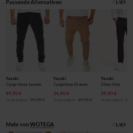
Passende Alternativen
1
/
8
Yazubi
Yazubi
Yazubi
Cargo Hose Jayden
Cargohose Draven
Chino Kyle
49,90 €
34,90 €
39,90 €
99,90 €
69,95 €
79,
Ursprünglich:
Ursprünglich:
Ursprünglich:
Mehr von
WOTEGA
1
/
8