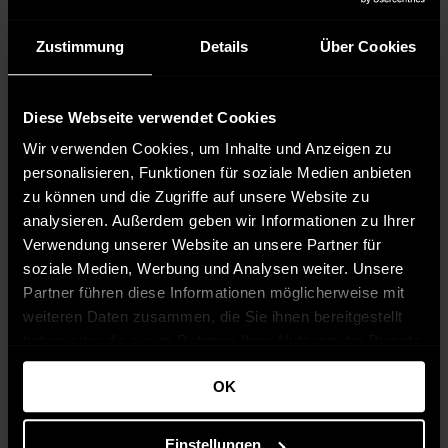
Zustimmung
Details
Über Cookies
Diese Webseite verwendet Cookies
Wir verwenden Cookies, um Inhalte und Anzeigen zu
personalisieren, Funktionen für soziale Medien anbieten
zu können und die Zugriffe auf unsere Website zu
analysieren. Außerdem geben wir Informationen zu Ihrer
Verwendung unserer Website an unsere Partner für
soziale Medien, Werbung und Analysen weiter. Unsere
Partner führen diese Informationen möglicherweise mit
weiteren Daten zusammen, die Sie ihnen bereitgestellt
haben oder die sie im Rahmen Ihrer Nutzung der Dienste
gesammelt haben.
OK
Wie funktionieren
Kundenbewertungen
Bewertungen?
Sternebewertung
Einstellungen