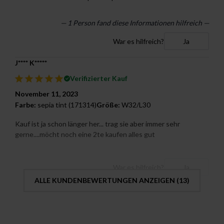
— 1 Person fand diese Informationen hilfreich —
War es hilfreich?
Ja
J**** K*****
Verifizierter Kauf
November 11, 2023
Farbe:
sepia tint (171314)
Größe:
W32/L30
Kauf ist ja schon länger her... trag sie aber immer sehr
gerne....möcht noch eine 2te kaufen alles gut
War es hilfreich?
Ja
ALLE KUNDENBEWERTUNGEN ANZEIGEN (
13
)