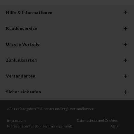
Hilfe & Informationen
Kundenservice
Unsere Vorteile
Zahlungsarten
Versandarten
Sicher einkaufen
Alle Preisangaben inkl. Steuer und zzgl. Versandkosten
Impressum
Datenschutz und Cookies
Präferenzcenter (Consentmanagement)
AGB