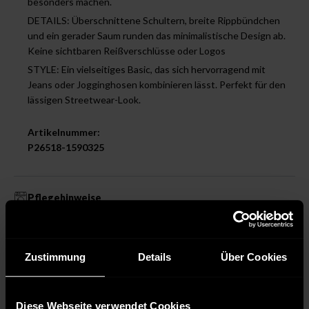
besonders machen.
DETAILS: Überschnittene Schultern, breite Rippbündchen
und ein gerader Saum runden das minimalistische Design ab.
Keine sichtbaren Reißverschlüsse oder Logos
STYLE: Ein vielseitiges Basic, das sich hervorragend mit
Jeans oder Jogginghosen kombinieren lässt. Perfekt für den
lässigen Streetwear-Look.
Artikelnummer:
P26518-1590325
Pflegehinweise
Waschen allgemein
Pflegeleicht 30 °C
Zustimmung
Details
Über Cookies
Bleichen nicht erlaubt
Bügeln mit mittlerer Temperatur
Diese Webseite verwendet Cookies