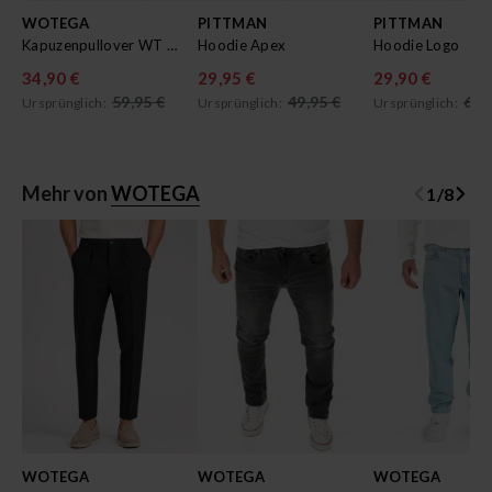
WOTEGA
PITTMAN
PITTMAN
Kapuzenpullover WT Star
Hoodie Apex
Hoodie Logo
34,90 €
29,95 €
29,90 €
59,95 €
49,95 €
69,
Ursprünglich:
Ursprünglich:
Ursprünglich:
Mehr von
WOTEGA
1
/
8
WOTEGA
WOTEGA
WOTEGA