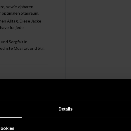
ze, sowie zipbaren
r optimalen Stauraum.
nen Alltag. Diese Jacke
-have für jede
nd Sorgfalt in
chste Qualität und Stil.
chen nicht erlaubt
Details
Cookies