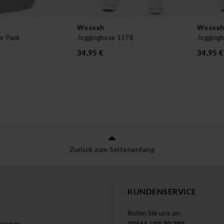
Woosah
Woosah
er Pack
Jogginghose 1178
Jogging
34,95 €
34,95 €
Zurück zum Seitenanfang
KUNDENSERVICE
Rufen Sie uns an:
sarten
02161 / 93 70 280