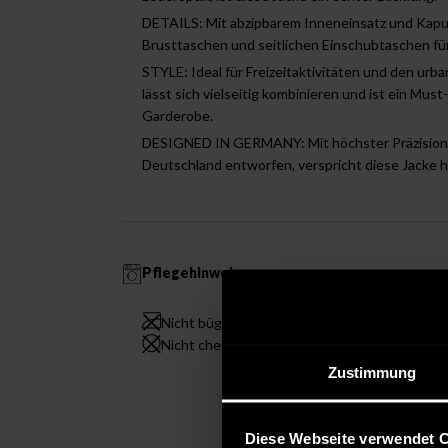
DETAILS: Mit abzipbarem Inneneinsatz und Kapu
Brusttaschen und seitlichen Einschubtaschen fü
STYLE: Ideal für Freizeitaktivitäten und den urba
lässt sich vielseitig kombinieren und ist ein Must
Garderobe.
DESIGNED IN GERMANY: Mit höchster Präzision u
Deutschland entworfen, verspricht diese Jacke hö
Pflegehinweise
Nicht bügeln
Blei
Nicht chemisch reinigen
Zustimmung
Diese Webseite verwendet 