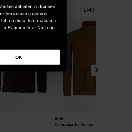
 Medien anbieten zu können
1
/
4
hrer Verwendung unserer
 führen diese Informationen
ie im Rahmen Ihrer Nutzung
OK
Solid
Ind
Kapuzenjacke Vintage
Jac