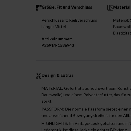
Größe, Fit und Verschluss
Material
Verschlussart: Reißverschluss
Material:
Länge: Mittel
Baumwolle
Elastizitä
Artikelnummer:
P25914-1586943
Design & Extras
MATERIAL: Gefertigt aus hochwertigem Kunstl
Baumwolle) und einem Polyesterfutter, das für z
sorgt.
PASSFORM: Die normale Passform bietet einen m
und ausreichend Bewegungsfreiheit für den Allta
HIGHLIGHTS: Im Vintage-Look gehalten und mit 
Lederoptik, ist diese Jacke ein echter Blickfang.