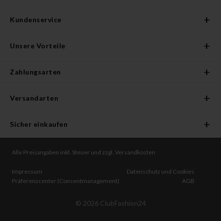
Kundenservice
Unsere Vorteile
Zahlungsarten
Versandarten
Sicher einkaufen
Alle Preisangaben inkl. Steuer und zzgl. Versandkosten
Impressum
Datenschutz und Cookies
Präferenzcenter (Consentmanagement)
AGB
©
2026
ClubFashion24