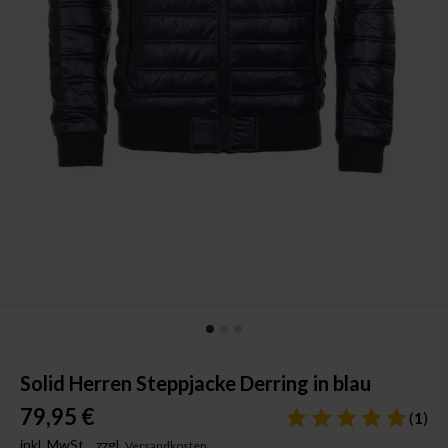
Solid Herren Steppjacke Derring in blau
79,95 €
(
1
)
inkl. MwSt.,
zzgl.
Versandkosten