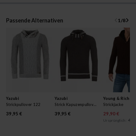
Passende Alternativen
1
/
8
Yazubi
Yazubi
Young & Rich
Strickpullover 122
Strick Kapuzenpullover M129
Strickjacke
39,95 €
39,95 €
29,90 €
49,
Ursprünglich: