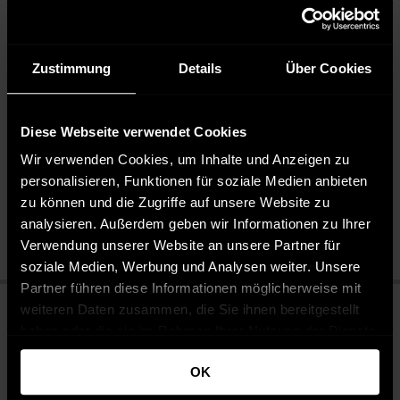
DESIGNED IN GERMANY: Mit Liebe zum Detail in
Deutschland entwickelt, garantiert dieser Pullover höchste
Qualität und exzellente Verarbeitung.
Zustimmung
Details
Über Cookies
Pflegehinweise
Diese Webseite verwendet Cookies
Wir verwenden Cookies, um Inhalte und Anzeigen zu
Nicht bügeln
personalisieren, Funktionen für soziale Medien anbieten
Pflegeleicht 30 °C
zu können und die Zugriffe auf unsere Website zu
Bleichen nicht erlaubt
analysieren. Außerdem geben wir Informationen zu Ihrer
Nicht chemisch reinigen
Verwendung unserer Website an unsere Partner für
soziale Medien, Werbung und Analysen weiter. Unsere
Partner führen diese Informationen möglicherweise mit
weiteren Daten zusammen, die Sie ihnen bereitgestellt
haben oder die sie im Rahmen Ihrer Nutzung der Dienste
gesammelt haben.
OK