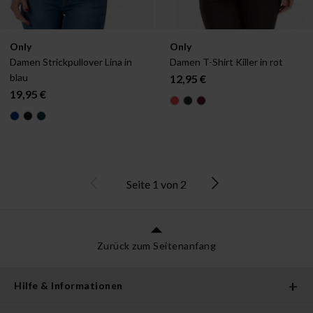
Verfügbar in:
Verfügbar in:
Only
Only
XS
XS
Damen Strickpullover Lina in 
Damen T-Shirt Killer in rot
blau
12,95 €
19,95 €
Seite
1
von
2
Zurück zum Seitenanfang
Hilfe & Informationen