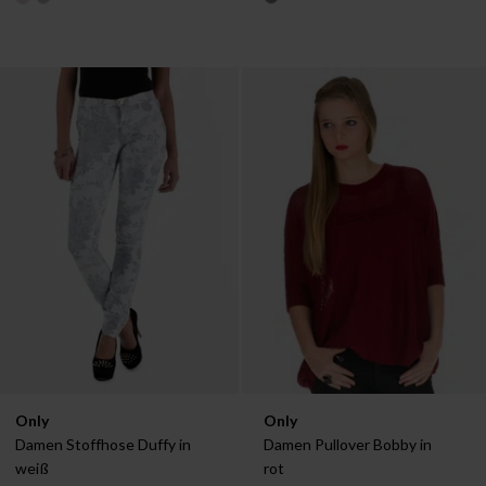
Verfügbar in:
Verfügbar in:
Only
Only
XS
M
Damen Stoffhose Duffy in 
Damen Pullover Bobby in 
weiß
rot