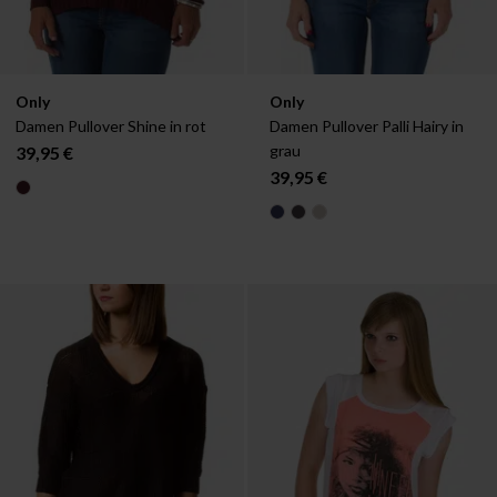
Verfügbar in:
Verfügbar in:
Only
Only
XS
S
S
M
Damen Pullover Shine in rot
Damen Pullover Palli Hairy in 
grau
39,95 €
39,95 €