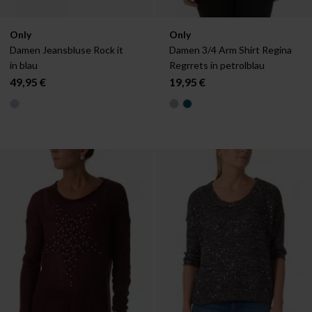
Verfügbar in:
Verfügbar in:
Only
Only
36
38
40
XS
S
M
Damen Jeansbluse Rock it 
Damen 3/4 Arm Shirt Regina 
in blau
Regrrets in petrolblau
49,95 €
19,95 €