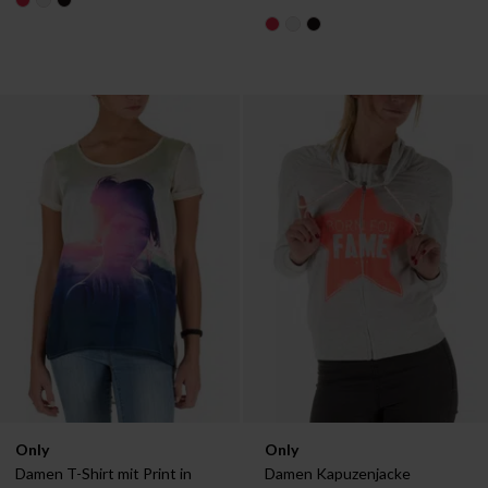
Verfügbar in:
Verfügbar in:
Only
Only
36
38
40
XS
S
M
Damen T-Shirt mit Print in 
Damen Kapuzenjacke 