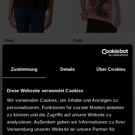
Verfügbar in:
Verfügbar in:
Only
Only
XS
S
S
L
Damen Strickpullover Bobby 
Damen T-Shirt Regret in 
in braun
weiß
21,56 €
19,40 €
29,95 €
26,95 €
Ursprünglich:
Ursprünglich:
Zustimmung
Details
Über Cookies
Diese Webseite verwendet Cookies
Wir verwenden Cookies, um Inhalte und Anzeigen zu
personalisieren, Funktionen für soziale Medien anbieten
zu können und die Zugriffe auf unsere Website zu
analysieren. Außerdem geben wir Informationen zu Ihrer
Verwendung unserer Website an unsere Partner für