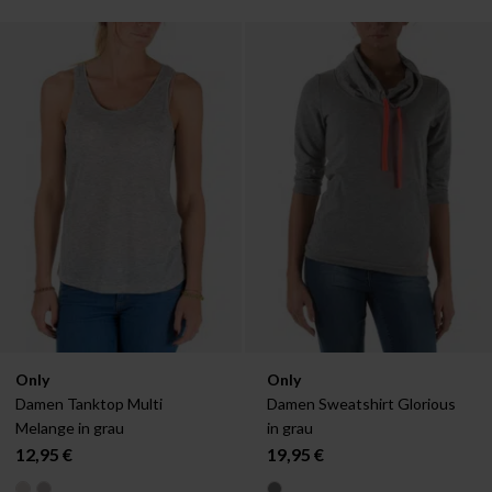
Verfügbar in:
Verfügbar in:
Only
Only
XS
XS
Damen Tanktop Multi 
Damen Sweatshirt Glorious 
Melange in grau
in grau
12,95 €
19,95 €