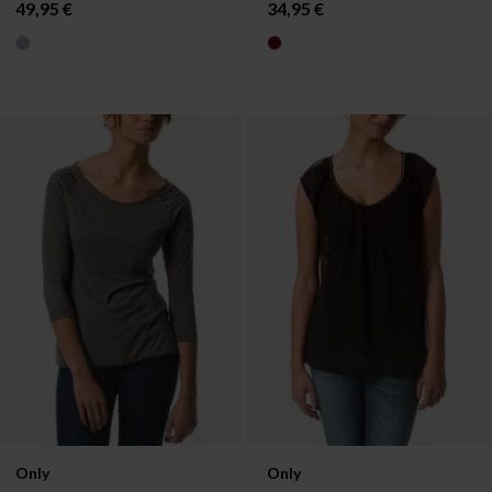
49,95 €
34,95 €
Verfügbar in:
Verfügbar in:
Only
Only
L
S