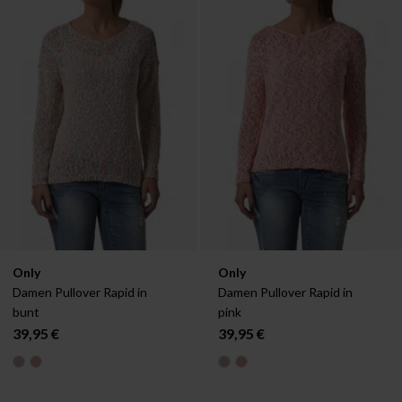
Verfügbar in:
Verfügbar in:
Only
Only
M
S
Damen Pullover Rapid in 
Damen Pullover Rapid in 
bunt
pink
39,95 €
39,95 €