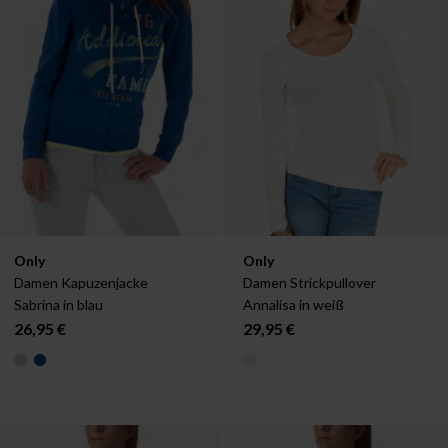
Verfügbar in:
Verfügbar in:
Only
Only
XS
XS
Damen Kapuzenjacke 
Damen Strickpullover 
Sabrina in blau
Annalisa in weiß
26,95 €
29,95 €