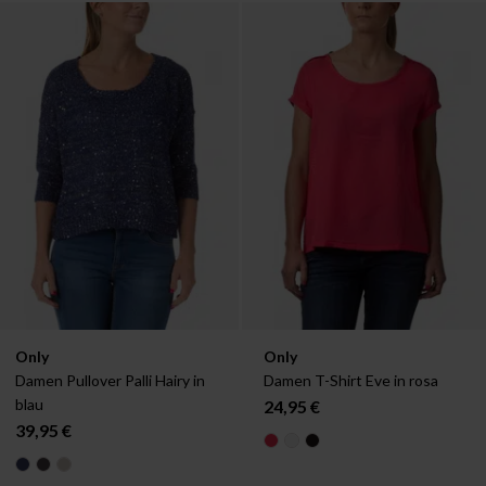
Verfügbar in:
Verfügbar in:
Only
Only
XS
S
M
L
34
36
38
40
42
Damen Pullover Palli Hairy in 
Damen T-Shirt Eve in rosa
blau
24,95 €
39,95 €