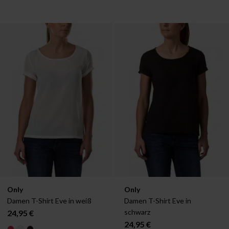
Verfügbar in:
Verfügbar in:
Only
Only
34
36
38
40
42
34
38
40
42
Damen T-Shirt Eve in weiß
Damen T-Shirt Eve in 
schwarz
24,95 €
24,95 €