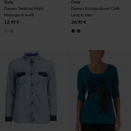
Verfügbar in:
Verfügbar in:
Only
Only
XS
S
M
XS
S
M
Damen Tanktop Multi 
Damen Strickpullover Chilli 
Melange in weiß
Lang in blau
12,95 €
26,95 €