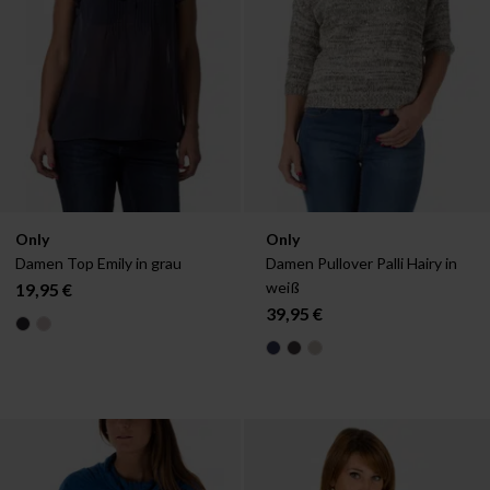
Verfügbar in:
Verfügbar in:
Only
Only
38
40
S
Damen Top Emily in grau
Damen Pullover Palli Hairy in 
weiß
19,95 €
39,95 €