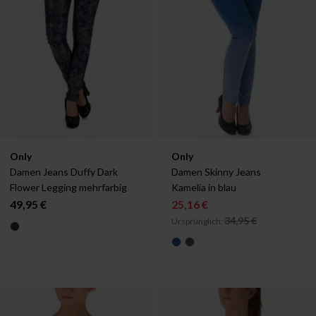
Verfügbar in:
Verfügbar in:
Only
Only
XS
S
M
L
XL
W25
W26
W27
W28
W29
W
Damen Jeans Duffy Dark 
Damen Skinny Jeans 
Flower Legging mehrfarbig
Kamelia in blau
49,95 €
25,16 €
34,95 €
Ursprünglich: