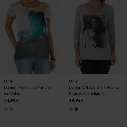
Verfügbar in:
Verfügbar in:
Only
Only
34
36
38
40
XS
S
M
L
XL
Damen T-Shirt mit Print in 
Damen 3/4 Arm Shirt Regina 
weißblau
Regrrets in hellgrau
24,95 €
19,95 €