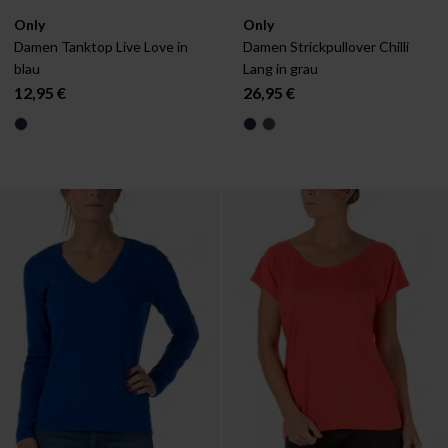
Verfügbar in:
Verfügbar in:
Only
Only
XS
S
Damen Tanktop Live Love in 
Damen Strickpullover Chilli 
blau
Lang in grau
12,95 €
26,95 €