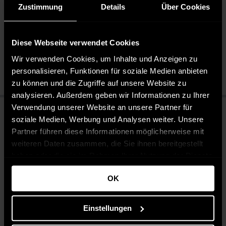
Zustimmung
Details
Über Cookies
Pflegehinweise
Pflegeleicht 30 °C
Bleichen nicht erlaubt
Diese Webseite verwendet Cookies
Nicht chemisch reinigen
Wir verwenden Cookies, um Inhalte und Anzeigen zu
Bügeln mit mittlerer Temperatur
personalisieren, Funktionen für soziale Medien anbieten
zu können und die Zugriffe auf unsere Website zu
analysieren. Außerdem geben wir Informationen zu Ihrer
Verwendung unserer Website an unsere Partner für
soziale Medien, Werbung und Analysen weiter. Unsere
Partner führen diese Informationen möglicherweise mit
weiteren Daten zusammen, die Sie ihnen bereitgestellt
haben oder die sie im Rahmen Ihrer Nutzung der Dienste
gesammelt haben.
OK
Einstellungen