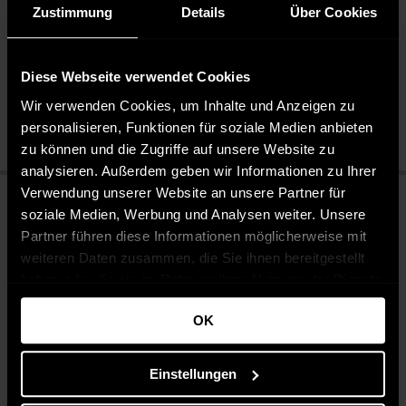
Zustimmung
Details
Über Cookies
Pflegehinweise
Pflegeleicht 30 °C
Bleichen nicht erlaubt
Diese Webseite verwendet Cookies
Nicht chemisch reinigen
Wir verwenden Cookies, um Inhalte und Anzeigen zu
Bügeln mit mittlerer Temperatur
personalisieren, Funktionen für soziale Medien anbieten
zu können und die Zugriffe auf unsere Website zu
analysieren. Außerdem geben wir Informationen zu Ihrer
Verwendung unserer Website an unsere Partner für
soziale Medien, Werbung und Analysen weiter. Unsere
Partner führen diese Informationen möglicherweise mit
weiteren Daten zusammen, die Sie ihnen bereitgestellt
haben oder die sie im Rahmen Ihrer Nutzung der Dienste
gesammelt haben.
OK
Einstellungen