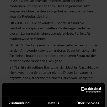
PASSFORM: Die schmale Passform sorgt für einen
modernen und stylischen Look. Das Langarmshirt sitzt
körpernah, ohne die Bewegungsfreiheit einzuschränken,
ideal für Freizeitaktivitäten.
HIGHLIGHTS: Die dekorative Knopfleiste und die
verstellbare Kapuze mit weißen Kordelzügen verleihen
diesem Langarmshirt eine besondere Note. Perfekt für
modebewusste Männer.
DETAILS: Das Langarmshirt hat eine melierte Textur und ist
an den Ärmelenden sowie am unteren Saum fein abgenäht.
Ein kleines braunes Lederetikett am unteren Saum auf der
rechten Seite rundet das Design ab.
STYLE: Ein vielseitiges Basic, das sich ideal für Casual-Looks,
Homewear oder Streetwear eignet. Dieses Langarmshirt
ergänzt jede Garderobe mit einem Hauch von Lässigkeit.
Pflegehinweise
Zustimmung
Details
Über Cookies
Pflegeleicht 30 °C