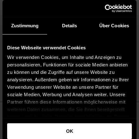
einen lässigen Sommerlook. Ideal für Freizeit und Party.
DESIGNED IN GERMANY: Mit Liebe zum Detail in
Deutschland entworfen, garantiert diese Chinoshort
höchste Qualität und exzellente Verarbeitung.
Zustimmung
Details
Über Cookies
Diese Webseite verwendet Cookies
Pflegehinweise
Wir verwenden Cookies, um Inhalte und Anzeigen zu
Pflegeleicht 30 °C
personalisieren, Funktionen für soziale Medien anbieten
Bleichen nicht erlaubt
zu können und die Zugriffe auf unsere Website zu
Nicht chemisch reinigen
analysieren. Außerdem geben wir Informationen zu Ihrer
Bügeln mit mittlerer Temperatur
Verwendung unserer Website an unsere Partner für
soziale Medien, Werbung und Analysen weiter. Unsere
Partner führen diese Informationen möglicherweise mit
weiteren Daten zusammen, die Sie ihnen bereitgestellt
haben oder die sie im Rahmen Ihrer Nutzung der Dienste
gesammelt haben.
OK