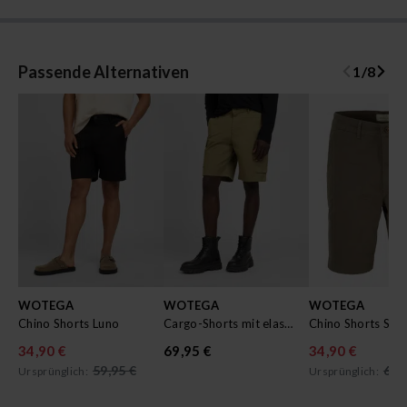
Passende Alternativen
1
/
8
WOTEGA
WOTEGA
WOTEGA
Chino Shorts Luno
Cargo-Shorts mit elastischem Bund Atlas
Chino Shorts Spri
34,90 €
69,95 €
34,90 €
59,95 €
69,
Ursprünglich:
Ursprünglich: