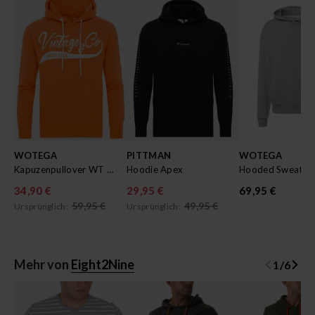
WOTEGA
PITTMAN
WOTEGA
Kapuzenpullover WT Star
Hoodie Apex
34,90 €
29,95 €
69,95 €
59,95 €
49,95 €
Ursprünglich:
Ursprünglich:
Mehr von
Eight2Nine
1
/
6