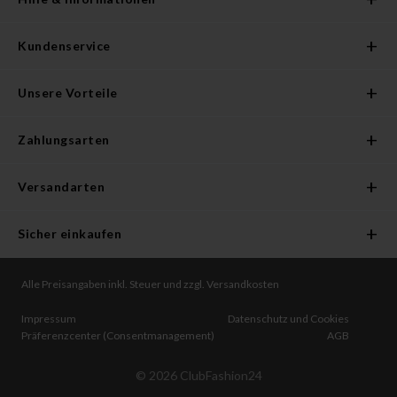
Kundenservice
Unsere Vorteile
Zahlungsarten
Versandarten
Sicher einkaufen
Alle Preisangaben inkl. Steuer und zzgl. Versandkosten
Impressum
Datenschutz und Cookies
Präferenzcenter (Consentmanagement)
AGB
©
2026
ClubFashion24