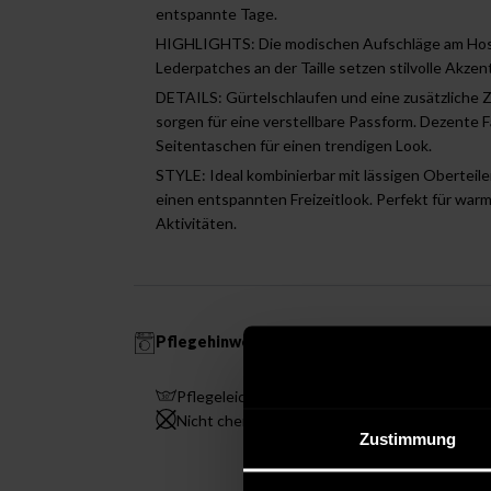
entspannte Tage.
HIGHLIGHTS: Die modischen Aufschläge am Hose
Lederpatches an der Taille setzen stilvolle Akzen
DETAILS: Gürtelschlaufen und eine zusätzliche 
sorgen für eine verstellbare Passform. Dezente 
Seitentaschen für einen trendigen Look.
STYLE: Ideal kombinierbar mit lässigen Oberteil
einen entspannten Freizeitlook. Perfekt für wa
Aktivitäten.
Pflegehinweise
Pflegeleicht 30 °C
Blei
Nicht chemisch reinigen
Büge
Zustimmung
Tem