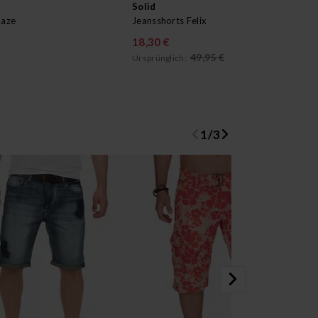
Solid
Yaz
Maze
Jeansshorts Felix
Car
18,30 €
49
49,95 €
Ursprünglich:
1
/
3