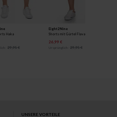
ine
Eight2Nine
Ei
rts Haka
Shorts mit Gürtel Flava
Hoo
26,99 €
29
29,95 €
29,95 €
ich:
Ursprünglich:
UNSERE VORTEILE