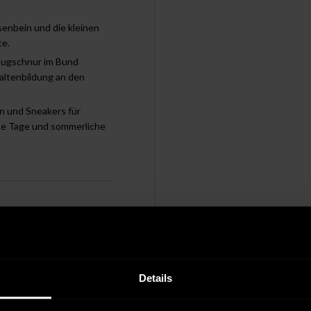
nbein und die kleinen
te.
Zugschnur im Bund
Faltenbildung an den
en und Sneakers für
rme Tage und sommerliche
chen nicht erlaubt
ln mit mittlerer
Details
peratur