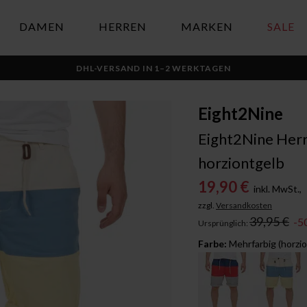
DAMEN
HERREN
MARKEN
SALE
DHL-VERSAND IN 1–2 WERKTAGEN
Eight2Nine
Eight2Nine Herre
horziontgelb
19,90 €
inkl. MwSt.,
zzgl.
Versandkosten
39,95 €
-5
Ursprünglich:
Farbe:
Mehrfarbig (horzi