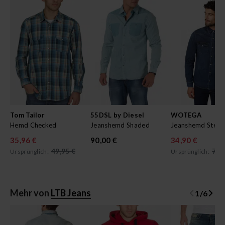
Tom Tailor
55DSL by Diesel
WOTEGA
Hemd Checked
Jeanshemd Shaded
Jeanshemd Steph
35,96 €
90,00 €
34,90 €
49,95 €
79,
Ursprünglich:
Ursprünglich:
Mehr von
LTB Jeans
1
/
6