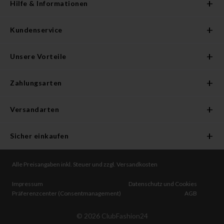
Hilfe & Informationen
Kundenservice
Unsere Vorteile
Zahlungsarten
Versandarten
Sicher einkaufen
Alle Preisangaben inkl. Steuer und zzgl. Versandkosten
Impressum
Datenschutz und Cookies
Präferenzcenter (Consentmanagement)
AGB
©
2026
ClubFashion24