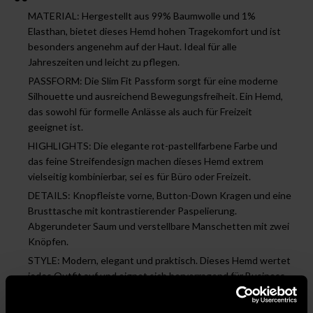
MATERIAL: Hergestellt aus 99% Baumwolle und 1%
Elasthan, bietet dieses Hemd hohen Tragekomfort und ist
besonders angenehm auf der Haut. Ideal für alle
Jahreszeiten und leicht zu pflegen.
PASSFORM: Die Slim Fit Passform sorgt für eine moderne
Silhouette und ausreichend Bewegungsfreiheit. Ein Hemd,
das sowohl für formelle Anlässe als auch für Freizeit
geeignet ist.
HIGHLIGHTS: Die elegante rot-pastellfarbene Farbe und
das feine Streifendesign machen dieses Hemd extrem
vielseitig kombinierbar, sei es für Büro oder Freizeit.
DETAILS: Knopfleiste vorne, Button-Down Kragen und eine
Brusttasche mit kontrastierender Paspelierung.
Abgerundeter Saum und verstellbare Manschetten mit zwei
Knöpfen.
STYLE: Modern, elegant und praktisch. Dieses Hemd wertet
jedes Outfit auf und eignet sich hervorragend für Business-
Looks oder Casual-Outfits.