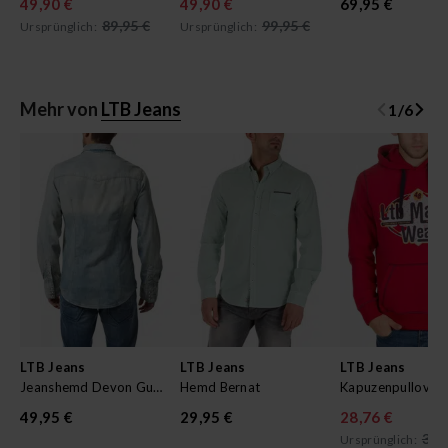
49,90 €
49,90 €
69,95 €
89,95 €
99,95 €
Ursprünglich:
Ursprünglich:
Mehr von
LTB Jeans
1
/
6
LTB Jeans
LTB Jeans
LTB Jeans
Jeanshemd Devon Guido
Hemd Bernat
49,95 €
29,95 €
28,76 €
39,
Ursprünglich: