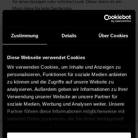
für einen lässigen oder schicken Look. Diese Jeans ist ein
Must-Have für jede Garderobe.
DESIGNED IN GERMANY: Diese Jeans wurde mit hoher
Präzision und viel Liebe zum Detail in Deutschland
entworfen. Die exzellente Verarbeitung garantiert Ihnen ein
Zustimmung
Details
Über Cookies
hochwertiges Produkt, das lange Freude bereitet.
Diese Webseite verwendet Cookies
Pflegehinweise
Wir verwenden Cookies, um Inhalte und Anzeigen zu
Bügeln möglich
personalisieren, Funktionen für soziale Medien anbieten
Pflegeleicht 30 °C
zu können und die Zugriffe auf unsere Website zu
Bleichen nicht erlaubt
analysieren. Außerdem geben wir Informationen zu Ihrer
Nicht chemisch reinigen
Verwendung unserer Website an unsere Partner für
Bügeln mit mittlerer Temperatur
soziale Medien, Werbung und Analysen weiter. Unsere
Partner führen diese Informationen möglicherweise mit
weiteren Daten zusammen, die Sie ihnen bereitgestellt
haben oder die sie im Rahmen Ihrer Nutzung der Dienste
gesammelt haben.