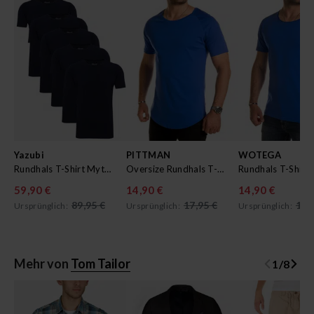
Yazubi
PITTMAN
WOTEGA
Rundhals T-Shirt Mythic im 5er Pack
Oversize Rundhals T-shirt Quin
Rundhals T-Shirt
59,90 €
14,90 €
14,90 €
89,95 €
17,95 €
17,
Ursprünglich:
Ursprünglich:
Ursprünglich:
Mehr von
Tom Tailor
1
/
8