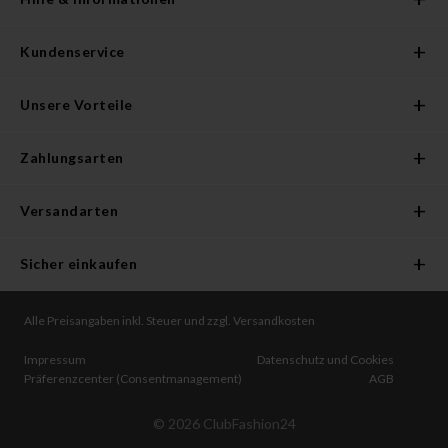
Kundenservice
Unsere Vorteile
Zahlungsarten
Versandarten
Sicher einkaufen
Alle Preisangaben inkl. Steuer und zzgl. Versandkosten
Impressum
Datenschutz und Cookies
Präferenzcenter (Consentmanagement)
AGB
©
2026
ClubFashion24