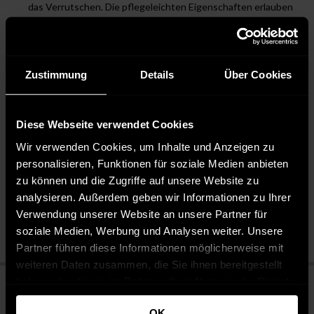
das Verrutschen. Die pflegeleichten Eigenschaften erlauben
eine einfache Wartung und Handhabung im Alltag.
STYLE: Der Pullover lässt sich vielseitig kombinieren, von
Casual bis Streetwear. Er kann zu Jeans für einen
entspannten Look oder zu Chinos für ein formelleres Outfit
Zustimmung
Details
Über Cookies
getragen werden.
Diese Webseite verwendet Cookies
Pflegehinweise
Wir verwenden Cookies, um Inhalte und Anzeigen zu
personalisieren, Funktionen für soziale Medien anbieten
Pflegeleicht 30 °C
zu können und die Zugriffe auf unsere Website zu
Bleichen nicht erlaubt
analysieren. Außerdem geben wir Informationen zu Ihrer
Nicht chemisch reinigen
Verwendung unserer Website an unsere Partner für
Bügeln mit mittlerer Temperatur
soziale Medien, Werbung und Analysen weiter. Unsere
Partner führen diese Informationen möglicherweise mit
weiteren Daten zusammen, die Sie ihnen bereitgestellt
haben oder die sie im Rahmen Ihrer Nutzung der Dienste
gesammelt haben.
OK