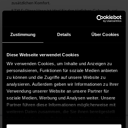
zusätzlichen Komfort.
STYLE: Diese Hose ist ideal für den täglichen Gebrauch, sei
es für sportliche Aktivitäten oder entspannte
Freizeitstunden. Sie lässt sich vielseitig kombinieren und
passt zu verschiedenen Outfits.
Zustimmung
Details
Über Cookies
DESIGNED IN GERMANY: Mit Präzision und Liebe zum Detail
in Deutschland entworfen, garantiert diese Jogginghose
höchste Qualität und Langlebigkeit.
Diese Webseite verwendet Cookies
Wir verwenden Cookies, um Inhalte und Anzeigen zu
personalisieren, Funktionen für soziale Medien anbieten
Pflegehinweise
zu können und die Zugriffe auf unsere Website zu
analysieren. Außerdem geben wir Informationen zu Ihrer
Bleichen nicht erlaubt
Nicht chemisch reinigen
Verwendung unserer Website an unsere Partner für
Bügeln mit mittlerer Temperatur
soziale Medien, Werbung und Analysen weiter. Unsere
Partner führen diese Informationen möglicherweise mit
weiteren Daten zusammen, die Sie ihnen bereitgestellt
haben oder die sie im Rahmen Ihrer Nutzung der Dienste
gesammelt haben.