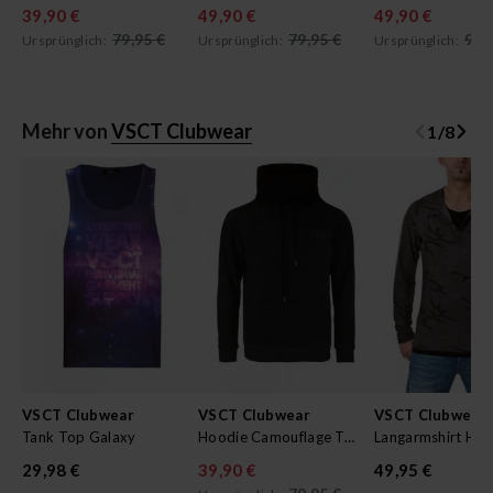
39,90 €
49,90 €
49,90 €
79,95 €
79,95 €
99,
Ursprünglich:
Ursprünglich:
Ursprünglich:
Mehr von
VSCT Clubwear
1
/
8
VSCT Clubwear
VSCT Clubwear
VSCT Clubwear
Tank Top Galaxy
Hoodie Camouflage Tube
Langarmshirt Hen
29,98 €
39,90 €
49,95 €