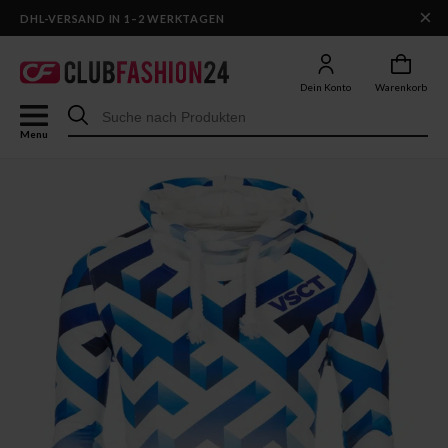
×
DHL-VERSAND IN 1–2 WERKTAGEN
Dein Konto
Warenkorb
Menu