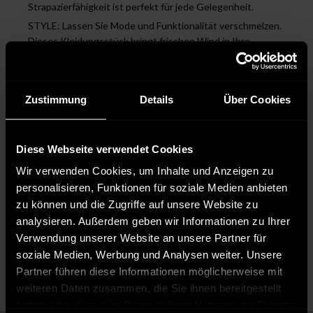
Strapazierfähigkeit ist perfekt für jede Gelegenheit.
STYLE: Lassen Sie Mode und Funktionalität verschmelzen.
Dieses Kleidungsstück bringt frischen Wind in Ihre
Garderobe und ist sowohl für den sportlichen Alltag als auch
für lässige Outfits geeignet.
DESIGNED IN GERMANY: Dieses Kleidungsstück wurde mit
Zustimmung
Details
Über Cookies
hoher Präzision und viel Liebe zum Detail in Deutschland
entworfen. Die exzellente Verarbeitung garantiert Ihnen ein
hochwertiges Produkt, das lange Freude bereitet.
Diese Webseite verwendet Cookies
Wir verwenden Cookies, um Inhalte und Anzeigen zu
personalisieren, Funktionen für soziale Medien anbieten
Pflegehinweise
zu können und die Zugriffe auf unsere Website zu
analysieren. Außerdem geben wir Informationen zu Ihrer
Pflegeleicht 30 °C
Bleichen nicht erlaubt
Verwendung unserer Website an unsere Partner für
Nicht chemisch reinigen
soziale Medien, Werbung und Analysen weiter. Unsere
Bügeln mit mittlerer Temperatur
Partner führen diese Informationen möglicherweise mit
weiteren Daten zusammen, die Sie ihnen bereitgestellt
haben oder die sie im Rahmen Ihrer Nutzung der Dienste