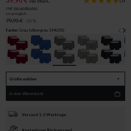
39,90 €
(
7
)
inkl. MwSt.,
zzgl.
Versandkosten
Ursprünglich:
79,95 €
-50 %
Farbe:
Grau (silbergrau 194205)
Größe wählen
In den Warenkorb
Versand 1-2 Werktage
Kostenloser Rückversand