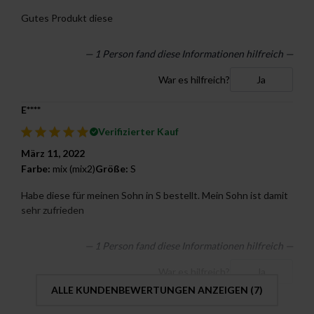
Gutes Produkt diese
— 1 Person fand diese Informationen hilfreich —
War es hilfreich?
Ja
E****
Verifizierter Kauf
März 11, 2022
Farbe:
mix (mix2)
Größe:
S
Habe diese für meinen Sohn in S bestellt. Mein Sohn ist damit
sehr zufrieden
— 1 Person fand diese Informationen hilfreich —
War es hilfreich?
Ja
ALLE KUNDENBEWERTUNGEN ANZEIGEN (
7
)