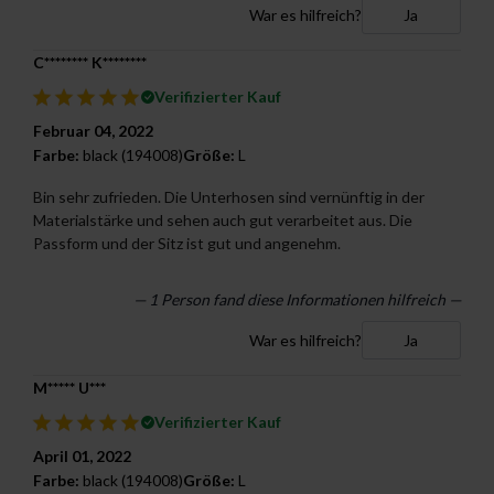
War es hilfreich?
Ja
C******** K********
Verifizierter Kauf
Februar 04, 2022
Farbe:
black (194008)
Größe:
L
Bin sehr zufrieden. Die Unterhosen sind vernünftig in der
Materialstärke und sehen auch gut verarbeitet aus. Die
Passform und der Sitz ist gut und angenehm.
— 1 Person fand diese Informationen hilfreich —
War es hilfreich?
Ja
M***** U***
Verifizierter Kauf
April 01, 2022
Farbe:
black (194008)
Größe:
L