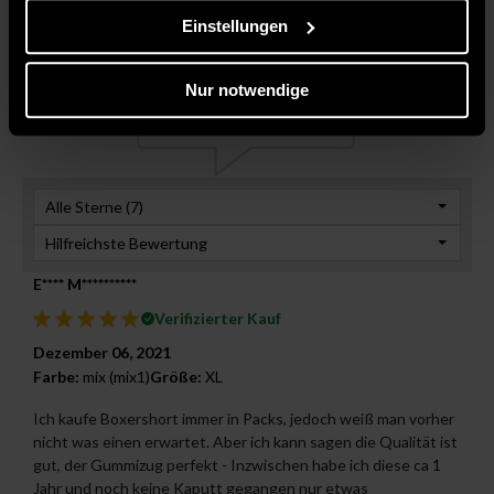
Sternebewertung
4,9
Einstellungen
Nur notwendige
Alle Sterne (
7
)
Hilfreichste Bewertung
E**** M**********
Verifizierter Kauf
Dezember 06, 2021
Farbe:
mix (mix1)
Größe:
XL
Ich kaufe Boxershort immer in Packs, jedoch weiß man vorher
nicht was einen erwartet. Aber ich kann sagen die Qualität ist
gut, der Gummizug perfekt - Inzwischen habe ich diese ca 1
Jahr und noch keine Kaputt gegangen nur etwas