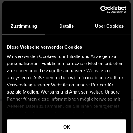
STYLE: Ein eleganter Allrounder, der sich sowohl für den
Business-Look als auch für entspannte Anlässe eignet.
DESIGNED IN GERMANY: Entworfen in Deutschland, steht
diese Chinohose für Qualität und zeitloses Design.
Zustimmung
Details
Über Cookies
Diese Webseite verwendet Cookies
Pflegehinweise
Wir verwenden Cookies, um Inhalte und Anzeigen zu
Pflegeleicht 30 °C
personalisieren, Funktionen für soziale Medien anbieten
Bleichen nicht erlaubt
zu können und die Zugriffe auf unsere Website zu
Nicht chemisch reinigen
analysieren. Außerdem geben wir Informationen zu Ihrer
Bügeln mit geringer Temperatur
Verwendung unserer Website an unsere Partner für
soziale Medien, Werbung und Analysen weiter. Unsere
Partner führen diese Informationen möglicherweise mit
weiteren Daten zusammen, die Sie ihnen bereitgestellt
haben oder die sie im Rahmen Ihrer Nutzung der Dienste
gesammelt haben.
OK