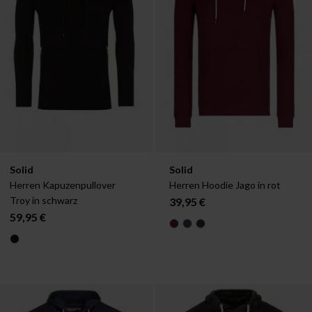
Verfügbar in:
Verfügbar in:
Solid
Solid
S
M
L
L
XL
Herren Kapuzenpullover 
Herren Hoodie Jago in rot
Troy in schwarz
39,95 €
59,95 €