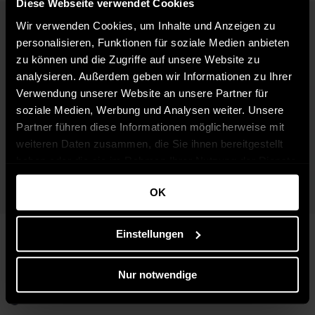
Diese Webseite verwendet Cookies
Wir verwenden Cookies, um Inhalte und Anzeigen zu
personalisieren, Funktionen für soziale Medien anbieten
zu können und die Zugriffe auf unsere Website zu
analysieren. Außerdem geben wir Informationen zu Ihrer
Verwendung unserer Website an unsere Partner für
soziale Medien, Werbung und Analysen weiter. Unsere
Partner führen diese Informationen möglicherweise mit
weiteren Daten zusammen, die Sie ihnen bereitgestellt
haben oder die sie im Rahmen Ihrer Nutzung der Dienste
gesammelt haben.
OK
Verfügbar in:
Verfügbar in:
Solid
Solid
Einstellungen
S
XL
DEACON - Blau (8991 Blue 
Herren Hoodie Jago in grau
Melange)
39,95 €
Nur notwendige
34,95 €