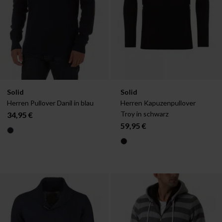
Verfügbar in:
Verfügbar in:
Solid
Solid
S
M
L
S
M
L
Herren Pullover Danil in blau
Herren Kapuzenpullover 
Troy in schwarz
34,95 €
59,95 €