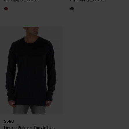
Ursprünglich:
Ursprünglich:
Verfügbar in:
Solid
S
Herren Pullover Tony in blau