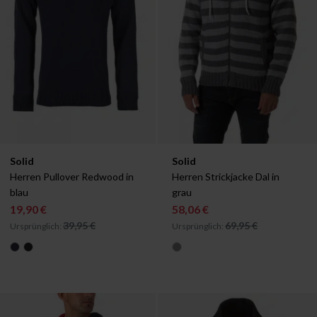
Verfügbar in:
Verfügbar in:
Solid
Solid
XS
S
M
L
S
M
Herren Pullover Redwood in 
Herren Strickjacke Dal in 
blau
grau
19,90 €
58,06 €
39,95 €
69,95 €
Ursprünglich:
Ursprünglich: